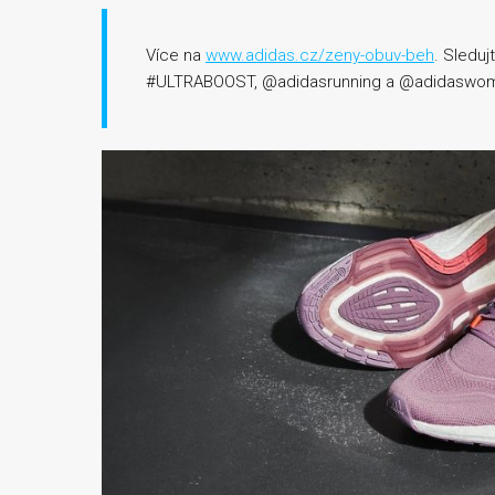
Více na
www.adidas.cz/zeny-obuv-beh
. Sledu
#ULTRABOOST, @adidasrunning a @adidaswo