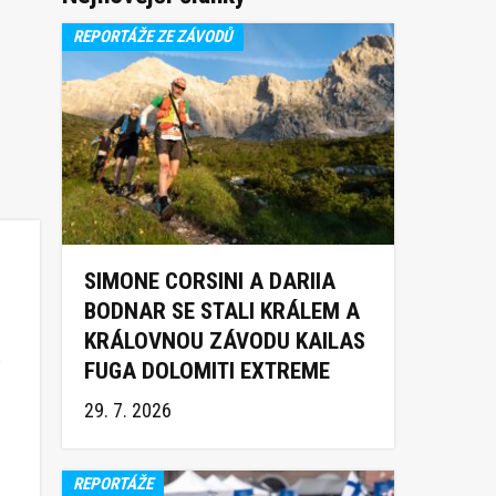
REPORTÁŽE ZE ZÁVODŮ
SIMONE CORSINI A DARIIA
BODNAR SE STALI KRÁLEM A
KRÁLOVNOU ZÁVODU KAILAS
a
FUGA DOLOMITI EXTREME
TRAIL 2026
29. 7. 2026
REPORTÁŽE