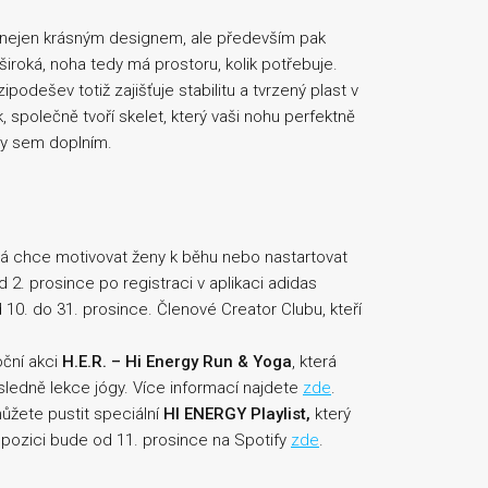
pí nejen krásným designem, ale především pak
široká, noha tedy má prostoru, kolik potřebuje.
podešev totiž zajišťuje stabilitu a tvrzený plast v
, společně tvoří skelet, který vaši nohu perfektně
jmy sem doplním.
erá chce motivovat ženy k běhu nebo nastartovat
 2. prosince po registraci v aplikaci adidas
 10. do 31. prosince. Členové Creator Clubu, kteří
oční akci
H.E.R. – Hi Energy Run & Yoga
, která
sledně lekce jógy. Více informací najdete
zde
.
můžete pustit speciální
HI ENERGY Playlist,
který
pozici bude od 11. prosince na Spotify
zde
.