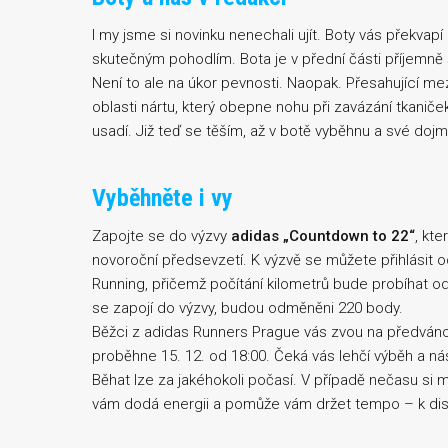
I my jsme si novinku nenechali ujít. Boty vás překva
skutečným pohodlím. Bota je v přední části příjemně 
Není to ale na úkor pevnosti. Naopak. Přesahující mezi
oblasti nártu, který obepne nohu při zavázání tkaniček
usadí. Již teď se těším, až v botě vyběhnu a své do
Vyběhněte i vy
Zapojte se do výzvy
adidas „Countdown to 22“
, kt
novoroční předsevzetí. K výzvě se můžete přihlásit od
Running, přičemž počítání kilometrů bude probíhat od
se zapojí do výzvy, budou odměněni 220 body.
Běžci z adidas Runners Prague vás zvou na předván
proběhne 15. 12. od 18:00. Čeká vás lehčí výběh a ná
Běhat lze za jakéhokoli počasí. V případě nečasu si 
vám dodá energii a pomůže vám držet tempo – k dis