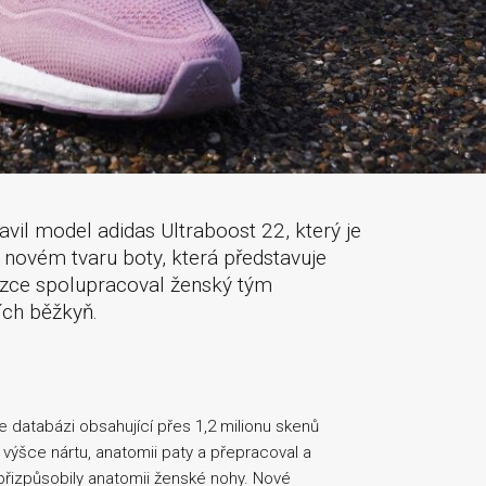
vil model adidas Ultraboost 22, který je
 novém tvaru boty, která představuje
 úzce spolupracoval ženský tým
ích běžkyň.
 databázi obsahující přes 1,2 milionu skenů
e výšce nártu, anatomii paty a přepracoval a
přizpůsobily anatomii ženské nohy. Nové