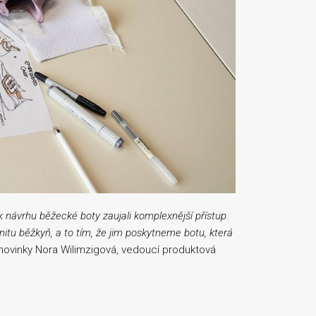
k návrhu běžecké boty zaujali komplexnější přístup.
itu běžkyň, a to tím, že jim poskytneme botu, která
ovinky Nora Wilimzigová, vedoucí produktová