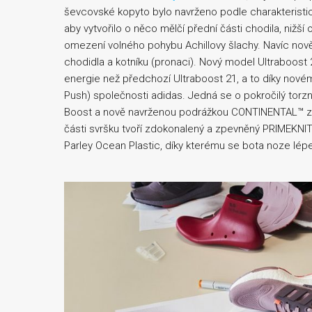
ševcovské kopyto bylo navrženo podle charakteristic
aby vytvořilo o něco mělčí přední části chodila, nižší 
omezení volného pohybu Achillovy šlachy. Navíc no
chodidla a kotníku (pronaci). Nový model Ultraboost 2
energie než předchozí Ultraboost 21, a to díky nové
Push) společnosti adidas. Jedná se o pokročilý torz
Boost a nově navrženou podrážkou CONTINENTAL™ z pří
části svršku tvoří zdokonalený a zpevněný PRIMEKNI
Parley Ocean Plastic, díky kterému se bota noze lépe