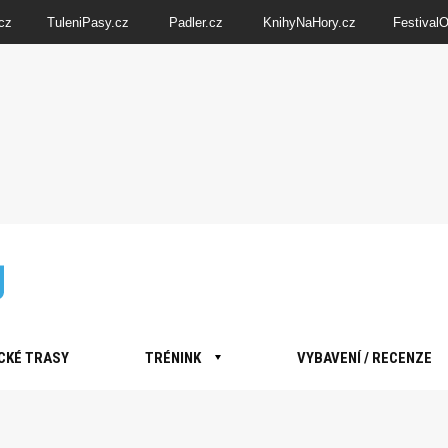
cz
TuleniPasy.cz
Padler.cz
KnihyNaHory.cz
Festival
CKÉ TRASY
TRÉNINK
VYBAVENÍ / RECENZE