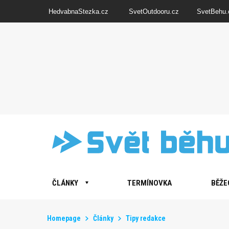
HedvabnaStezka.cz
SvetOutdooru.cz
SvetBehu.
ČLÁNKY
TERMÍNOVKA
BĚŽE
Homepage
Články
Tipy redakce