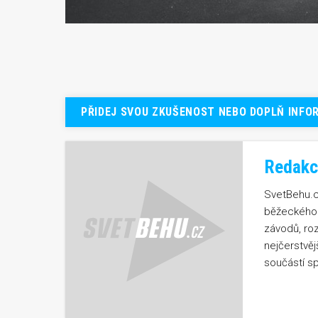
PŘIDEJ SVOU ZKUŠENOST NEBO DOPLŇ INFO
Redakc
SvetBehu.cz
běžeckého 
závodů, ro
nejčerstvě
součástí sp