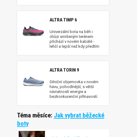
ALTRA TIMP 6
Univerzální bota na běh i
chůzi smíšeným terénem
přichází v novém kabátě -
lehčí a lepší než kdy předtím
ALTRA TORIN 9
Silniční objemovka v novém
hávu, pohodlnější, s větší
návratností energie a
bezkonkurenční přilnavostí.
Téma měsíce:
Jak vybrat běžecké
boty