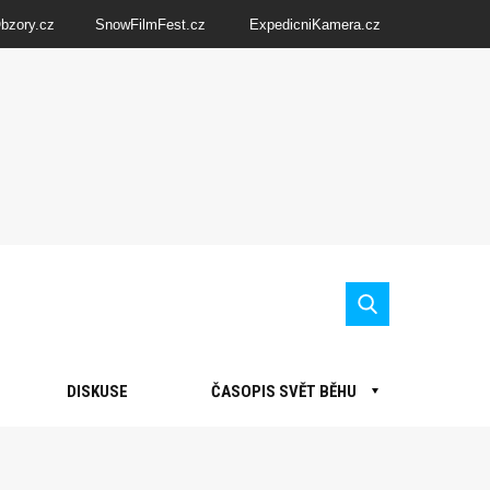
Obzory.cz
SnowFilmFest.cz
ExpedicniKamera.cz
DISKUSE
ČASOPIS SVĚT BĚHU