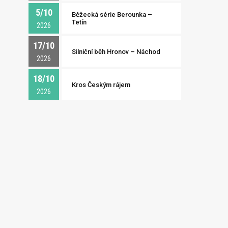
5/10
Běžecká série Berounka –
Tetín
2026
17/10
Silniční běh Hronov – Náchod
2026
18/10
Kros Českým rájem
2026