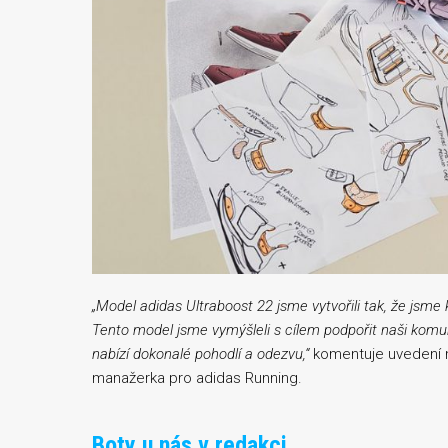
„Model adidas Ultraboost 22 jsme vytvořili tak, že jsme 
Tento model jsme vymýšleli s cílem podpořit naši komun
nabízí dokonalé pohodlí a odezvu,“
komentuje uvedení n
manažerka pro adidas Running.
Boty u nás v redakci