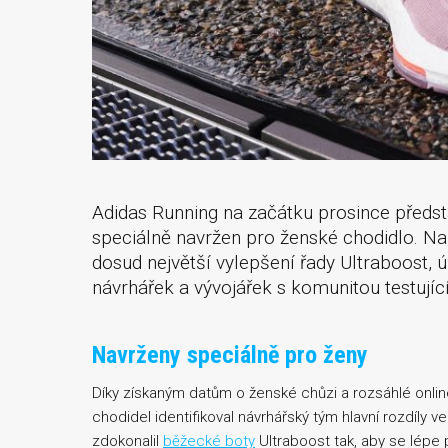
Adidas Running na začátku prosince předsta
speciálně navržen pro ženské chodidlo. Na
dosud největší vylepšení řady Ultraboost,
návrhářek a vývojářek s komunitou testujíc
Navrženy speciálně pro ženy
Díky získaným datům o ženské chůzi a rozsáhlé online
chodidel identifikoval návrhářský tým hlavní rozdíly v
zdokonalil
běžecké boty
Ultraboost tak, aby se lépe 