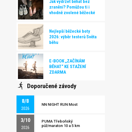
Jak vydržet běhat bez
zranění? Pomůžou ti i
vhodně zvolené běžecké
boty!
Nejlepší běžecké boty
2026: výběr testerů Světa
běhu
E-BOOK „ZAČÍNÁM
BĚHAT“ KE STAŽENÍ
ZDARMA
Doporučené závody
8/8
NN NIGHT RUN Most
2026
3/10
PUMA Třeboňský
půl/maraton 10 a 5 km
2026