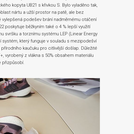
kého kopyta UB21 s křivkou S. Bylo vyladěno tak,
oblast nártu a užší prostor na patě, ale bez
vě vylepšená podešev brání nadměrnému otáčení
2 poskytuje běžkyním také o 4 % lepší využití
mu svršku a torznímu systému LEP (Linear Energy
ní systém, který funguje v souladu s mezipodešví
rodního kaučuku pro citlivější došlap. Důležité
T+, vyrobený z vlákna s 50% obsahem materiálu
 přizpůsobí.