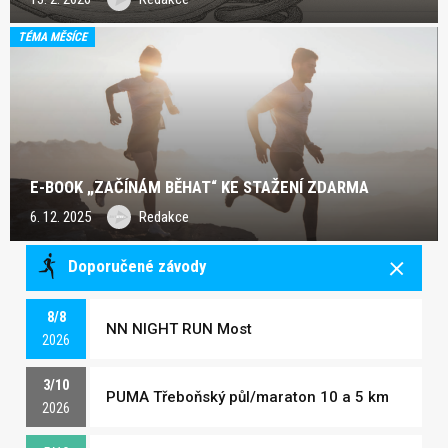
TÉMA MĚSÍCE
E-BOOK „ZAČÍNÁM BĚHAT“ KE STAŽENÍ ZDARMA
6. 12. 2025
Redakce
Doporučené závody
8/8
NN NIGHT RUN Most
2026
3/10
PUMA Třeboňský půl/maraton 10 a 5 km
2026