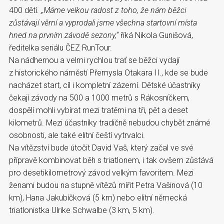
400 dětí.
„Máme velkou radost z toho, že nám běžci
zůstávají věrní a vyprodali jsme všechna startovní místa
hned na prvním závodě sezony,“
říká Nikola Gunišová,
ředitelka seriálu ČEZ RunTour.
Na nádhernou a velmi rychlou trať se běžci vydají
z historického náměstí Přemysla Otakara II., kde se bude
nacházet start, cíl i kompletní zázemí. Dětské účastníky
čekají závody na 500 a 1000 metrů s Rákosníčkem,
dospělí mohli vybírat mezi tratěmi na tři, pět a deset
kilometrů. Mezi účastníky tradičně nebudou chybět známé
osobnosti, ale také elitní čeští vytrvalci.
Na vítězství bude útočit David Vaš, který začal ve své
přípravě kombinovat běh s triatlonem, i tak ovšem zůstává
pro desetikilometrový závod velkým favoritem. Mezi
ženami budou na stupně vítězů mířit Petra Vašinová (10
km), Hana Jakubíčková (5 km) nebo elitní německá
triatlonistka Ulrike Schwalbe (3 km, 5 km).