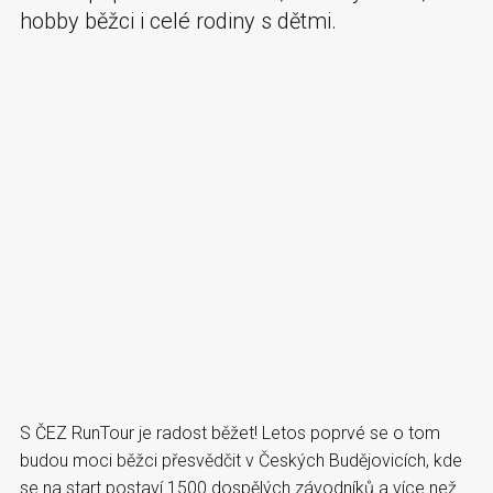
hobby běžci i celé rodiny s dětmi.
S ČEZ RunTour je radost běžet! Letos poprvé se o tom
budou moci běžci přesvědčit v Českých Budějovicích, kde
se na start postaví 1500 dospělých závodníků a více než