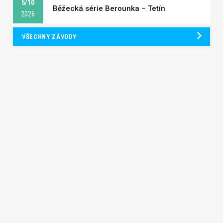
5/10
Běžecká série Berounka – Tetín
2026
VŠECHNY ZÁVODY