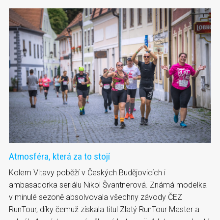
Atmosféra, která za to stojí
Kolem Vltavy poběží v Českých Budějovicích i
ambasadorka seriálu Nikol Švantnerová. Známá modelka
v minulé sezoně absolvovala všechny závody ČEZ
RunTour, díky čemuž získala titul Zlatý RunTour Master a