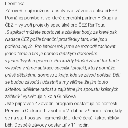
Leontinka.
Zároveň mají možnost absolvovat závod s aplikací EPP
Pomáhej pohybem, ve které generální partner – Skupina
ČEZ – vytvoří projekty speciálně pro ČEZ RunTour.
„S aplikací můžete sportovat a získávat body, za které pak
Nadace ČEZ pošle finanční prostředky tam, kde jsou
potřeba nejvíc. Pro letošní rok jsme se rozhodli zachovat
jedno téma a tím je pomoc dětským domovům
v jednotlivých regionech. Pro každý letošní závod tak bude
vytvořen v rámci aplikace speciální projekt, který pomůže
právě dětskému domovu z kraje, kde se závod pořádá. Děti
se budou závodů i účastnit a my věříme, že jim touto
aktivitou uděláme radost a zajistíme jim spoustu krásných
zážitků!“
vysvětluje Nikola Gunišová.
Jste připraveni? Závodní program odstartuje na náměstí
Přemysla Otakara II. v sobotu 2. dubna v 9 hodin ráno, kdy
se na start postaví nejmenší děti, které čeká Rákosníčkův
běh. Dospělé závody odstartují v 11 hodin.