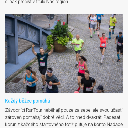
si pak přečíst v titulu Náš region.
Každý běžec pomáhá
Závodníci RunTour neběhají pouze za sebe, ale svou účastí
zároveň pomáhají dobré věci. A to hned dvakrát! Padesát
korun z každého startovného totiž putuje na konto Nadace