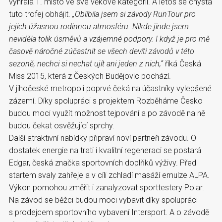
vyhrála 1. místo ve své věkové kategorii. A letos se chystá
tuto trofej obhájit.
„Oblíbila jsem si závody RunTour pro
jejich úžasnou rodinnou atmosféru. Nikde jinde jsem
neviděla tolik úsměvů a vzájemné podpory. I když je pro mě
časově náročné zúčastnit se všech devíti závodů v této
sezoně, nechci si nechat ujít ani jeden z nich,“
říká Česká
Miss 2015, která z Českých Budějovic pochází.
V jihočeské metropoli poprvé čeká na účastníky vylepšené
zázemí. Díky spolupráci s projektem Rozběháme Česko
budou moci využít možnost tejpování a po závodě na ně
budou čekat osvěžující sprchy.
Další atraktivní nabídky připraví noví partneři závodu. O
dostatek energie na trati i kvalitní regeneraci se postará
Edgar, česká značka sportovních doplňků výživy. Před
startem svaly zahřeje a v cíli zchladí masáží emulze ALPA.
Výkon pomohou změřit i zanalyzovat sporttestery Polar.
Na závod se běžci budou moci vybavit díky spolupráci
s prodejcem sportovního vybavení Intersport. A o závodě