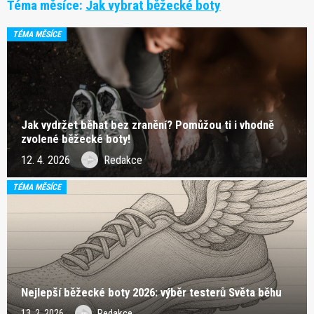
Téma měsíce:
Jak vybrat běžecké boty
TÉMA MĚSÍCE
Jak vydržet běhat bez zranění? Pomůžou ti i vhodně
zvolené běžecké boty!
12. 4. 2026
Redakce
TÉMA MĚSÍCE
Nejlepší běžecké boty 2026: výběr testerů Světa běhu
13. 2. 2026
Redakce