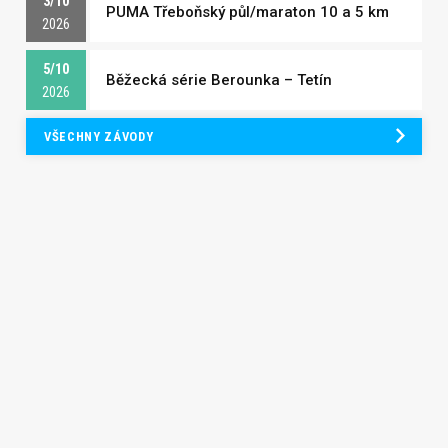
3/10
PUMA Třeboňský půl/maraton 10 a 5 km
2026
5/10
Běžecká série Berounka – Tetín
2026
VŠECHNY ZÁVODY