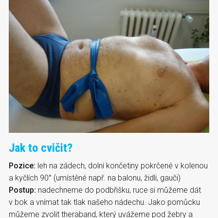
Jak to cvičit?
Pozice:
leh na zádech, dolní končetiny pokrčené v kolenou
a kyčlích 90° (umístěné např. na balonu, židli, gauči)
Postup:
nadechneme do podbřišku, ruce si můžeme dát
v bok a vnímat tak tlak našeho nádechu. Jako pomůcku
můžeme zvolit theraband, který uvážeme pod žebry a