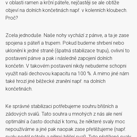
v oblasti ramen a krční páteře, nejčastěji se ale obtíže
objeví na dolních končetinách např. v kolenních kloubech.
Proč?
Zcela jednoduše. Naše nohy vychází z pánve, a ta je zase
spojena s páteří a trupem. Pokud budeme shrbení nebo
uklonění k jedné straně (špatná stabilizace trupu), ovlivní to
postavení pánve a pak i následně zapojení dolních
končetin. V takovém postavení nikdy nebudeme schopni
využít naši dechovou kapacitu na 100 %. A mimo jiné nám
také hrozí jiné běžecké zranění např. na dolních
končetinách.
Ke správné stabilizaci potřebujeme souhru břišních a
zádových svalů. Tato souhra u mnohých z nás ale není
optimální a často dochází k tomu, že některé svaly moc
nepoužíváme a jiné pak naopak zase přetěžujeme (např.
svaly podél páteře a přímý břišní sval). Tyto přetížené svaly