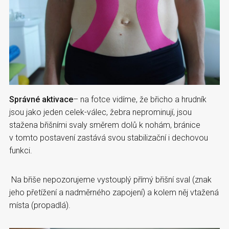
Správné aktivace
– na fotce vidíme, že břicho a hrudník
jsou jako jeden celek-válec, žebra neprominují, jsou
stažena břišními svaly směrem dolů k nohám, bránice
v tomto postavení zastává svou stabilizační i dechovou
funkci.
Na břiše nepozorujeme vystouplý přímý břišní sval (znak
jeho přetížení a nadměrného zapojení) a kolem něj vtažená
místa (propadlá).