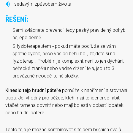
sedavým způsobem života
ŘEŠENÍ:
Sami zvládnete prevenci, tedy pestrý pravidelný pohyb,
nejlépe denně.
S fyzioterapeutem ‑ pokud máte pocit, že se vám
špatně dýchá, něco vás při běhu bolí, zajděte si na
fyzioterapii. Problém je komplexní, není to jen dýchání,
běžecké zranění nebo vadné držení těla, jsou to 3
provázané neoddělitelné složky.
Kinesio tejp hrudní páteře
pomůže k napřímení a srovnání
trupu. Je vhodný pro běžce, kteří mají tendenci se hrbit,
vtáčet ramena dovnitř nebo mají bolesti v oblasti lopatek
nebo hrudní páteře.
Tento tejp je možné kombinovat s tejpem břišních svalů.