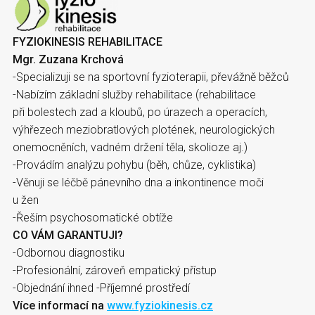
FYZIOKINESIS REHABILITACE
Mgr. Zuzana Krchová
-Specializuji se na sportovní fyzioterapii, převážně běžců
-Nabízím základní služby rehabilitace (rehabilitace
při bolestech zad a kloubů, po úrazech a operacích,
výhřezech meziobratlových plotének, neurologických
onemocněních, vadném držení těla, skolioze aj.)
-Provádím analýzu pohybu (běh, chůze, cyklistika)
-Věnuji se léčbě pánevního dna a inkontinence moči
u žen
-Řeším psychosomatické obtíže
CO VÁM GARANTUJI?
-Odbornou diagnostiku
-Profesionální, zároveň empatický přístup
-Objednání ihned -Příjemné prostředí
Více informací na
www.fyziokinesis.cz