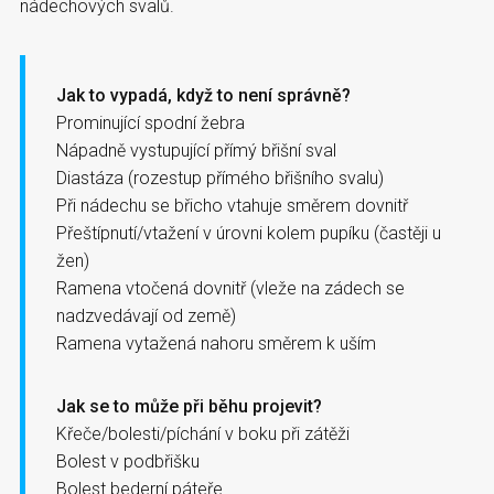
nádechových svalů.
Jak to vypadá, když to není správně?
Prominující spodní žebra
Nápadně vystupující přímý břišní sval
Diastáza (rozestup přímého břišního svalu)
Při nádechu se břicho vtahuje směrem dovnitř
Přeštípnutí/vtažení v úrovni kolem pupíku (častěji u
žen)
Ramena vtočená dovnitř (vleže na zádech se
nadzvedávají od země)
Ramena vytažená nahoru směrem k uším
Jak se to může při běhu projevit?
Křeče/bolesti/píchání v boku při zátěži
Bolest v podbřišku
Bolest bederní páteře