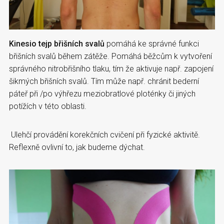
Kinesio tejp břišních svalů
pomáhá ke správné funkci
břišních svalů během zátěže. Pomáhá běžcům k vytvoření
správného nitrobřišního tlaku, tím že aktivuje např. zapojení
šikmých břišních svalů. Tím může např. chránit bederní
páteř při /po výhřezu meziobratlové ploténky či jiných
potížích v této oblasti.
Ulehčí provádění korekčních cvičení při fyzické aktivitě.
Reflexně ovlivní to, jak budeme dýchat.