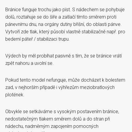
Bránice funguje trochu jako píst. S nádechem se pohybuje
dolů, roztahuje se do šíře a zatlačí tímto směrem proti
pánevnímu dnu, na orgány dutiny břišní, do oblasti pánve.
Vytvoří zde tlak, který působí vlastně stabilizačně např. pro
bederní páteř / stabilizaci trupu.
Výdech by měl probíhat pasivně s tím, že se bránice vrátí
zpět nahoru a uvolní se.
Pokud tento model nefunguje, může docházet k bolestem
zad, v nejhorším případě i výhřezům meziobratlových
plotének.
Obvykle se setkáváme s vysokým postavením bránice,
nedostatečným tlakem směrem dolů a do stran při
nádechu, nadměrným zapojením pomocných