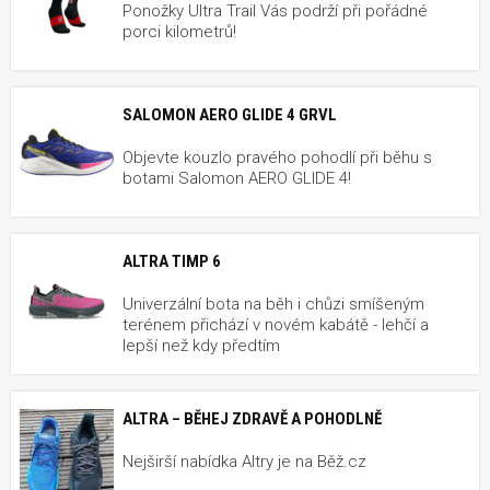
Ponožky Ultra Trail Vás podrží při pořádné
porci kilometrů!
SALOMON AERO GLIDE 4 GRVL
Objevte kouzlo pravého pohodlí při běhu s
botami Salomon AERO GLIDE 4!
ALTRA TIMP 6
Univerzální bota na běh i chůzi smíšeným
terénem přichází v novém kabátě - lehčí a
lepší než kdy předtím
ALTRA – BĚHEJ ZDRAVĚ A POHODLNĚ
Nejširší nabídka Altry je na Běž.cz