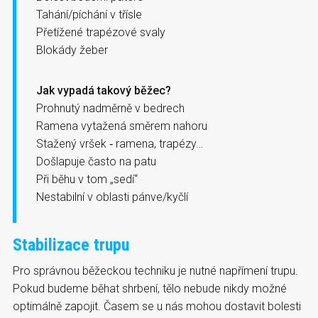
Tahání/píchání v třísle
Přetížené trapézové svaly
Blokády žeber
Jak vypadá takový běžec?
Prohnutý nadměrně v bedrech
Ramena vytažená směrem nahoru
Stažený vršek ‑ ramena, trapézy…
Došlapuje často na patu
Při běhu v tom „sedí“
Nestabilní v oblasti pánve/kyčlí
Stabilizace trupu
Pro správnou běžeckou techniku je nutné napřímení trupu.
Pokud budeme běhat shrbení, tělo nebude nikdy možné
optimálně zapojit. Časem se u nás mohou dostavit bolesti