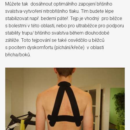
Můžete tak dosáhnout optimálního zapojení břišního
svalstva-vytvoření nitrobřišního tlaku. Tím budete lépe
stabilizovat např. bederní páteř. Tejp je vhodný pro běžce
s bolestmi v této oblasti, nebo pro ultraběžce pro podporu
stability trupu/ břišního svalstva během dlouhodobé
zátěže. Toto tejpování se také osvědčilo u běžců
s pocitem dyskomfortu (píchání/křeče) v oblasti
břicha/boků.