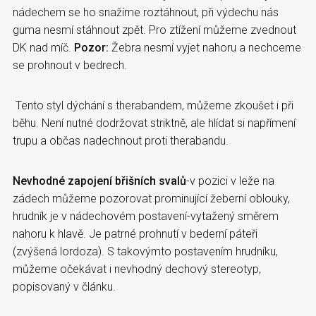
nádechem se ho snažíme roztáhnout, při výdechu nás
guma nesmí stáhnout zpět. Pro ztížení můžeme zvednout
DK nad míč.
Pozor:
Žebra nesmí vyjet nahoru a nechceme
se prohnout v bedrech.
Tento styl dýchání s therabandem, můžeme zkoušet i při
běhu. Není nutné dodržovat striktně, ale hlídat si napřímení
trupu a občas nadechnout proti therabandu.
Nevhodné zapojení břišních svalů
-v pozici v leže na
zádech můžeme pozorovat prominující žeberní oblouky,
hrudník je v nádechovém postavení-vytažený směrem
nahoru k hlavě. Je patrné prohnutí v bederní páteři
(zvýšená lordoza). S takovýmto postavením hrudníku,
můžeme očekávat i nevhodný dechový stereotyp,
popisovaný v článku.