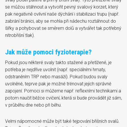
se můžou stáhnout a vytvořit pevný svalový korzet, který
pak negativně ovlivní naše dýchání i stabilizaci trupu (např.
zabrání bránici, aby se mohla při nádechu roztáhnout do
šířky a pohybovat se směrem dolů a vytvářet tak potřebný
nitrobřišní tlak).
Jak může pomoci fyzioterapie?
Pokud jsou některé svaly takto stažené a přetížené, je
potřeba je nejdříve uvolnit (např. speciálními hmaty,
odstraněním TRP nebo masáží). Pokud budou svaly
uvolněné, teprve pak je možné trénovat jejich správné
zapojení. Pomoci si můžeme např. reflexními technikami a
potom naučit běžce cvičení, která si bude provádět již sám,
v průběhu dne nebo při běhu.
Velmi nápomocné může být také tejpování břišních svalů.