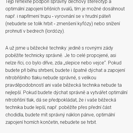
Tejp reflexně podpoří správný dechový stereotyp a
optimální zapojení břišních svalů, tím je možné dosáhnout
např. i napřímení trupu ‑ vyrovnání se v hrudní páteři
(nebudete se tolik hrbit ‑ zmenšení kyfózy) nebo snížení
prohnutí v bedrech (lordózy).
A už jsme u běžecké techniky: jedině s rovnými zády
poběžíte technicky správně. Je to celé propojené, asi
nelze říci, co bylo dříve, zda „slepice nebo vejce“. Pokud
budete při běhu shrbení, budete i špatně dýchat a zapojení
nitrobřišního tlaku nebude správné, s velikou
pravděpodobností ani vaše běžecká technika nebude ta
nejlepší. Pokud budete dýchat správně a vytvářet optimální
nitrobřišní tlak, dá se předpokládat, že i vaše běžecká
technika bude lepší, např. poběžíte přes přední část
chodidla, budete mít správný náklon pánve, optimální
zapojení horních končetin, nebudete se hrbit.