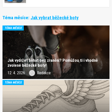
Téma měsíce:
Jak vybrat běžecké boty
TÉMA MĚSÍCE
Jak vydržet běhat bez zranění? Pomůžou ti i vhodně
zvolené běžecké boty!
12. 4. 2026
Redakce
TÉMA MĚSÍCE