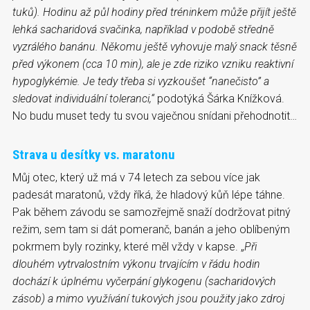
tuků). Hodinu až půl hodiny před tréninkem může přijít ještě
lehká sacharidová svačinka, například v podobě středně
vyzrálého banánu. Někomu ještě vyhovuje malý snack těsně
před výkonem (cca 10 min), ale je zde riziko vzniku reaktivní
hypoglykémie. Je tedy třeba si vyzkoušet “nanečisto” a
sledovat individuální toleranci,“
podotýká Šárka Knížková.
No budu muset tedy tu svou vaječnou snídani přehodnotit…
Strava u desítky vs. maratonu
Můj otec, který už má v 74 letech za sebou více jak
padesát maratonů, vždy říká, že hladový kůň lépe táhne.
Pak během závodu se samozřejmě snaží dodržovat pitný
režim, sem tam si dát pomeranč, banán a jeho oblíbeným
pokrmem byly rozinky, které měl vždy v kapse. „
Při
dlouhém vytrvalostním výkonu trvajícím v řádu hodin
dochází k úplnému vyčerpání glykogenu (sacharidových
zásob) a mimo využívání tukových jsou použity jako zdroj