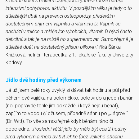
k řídnutí kostí s rizikem osteoporózy, která může narušit
intenzivní pohybovou aktivitu. V pozdějším věku je tedy o to
důležitější dbát na prevenci osteoporózy, především
dostatečným příjmem vápníku a vitamínu D. Vápník se
nachází v mléce a mléčných výrobcích, vitamín D bývá často
deficitní, a tak je na místě ho suplementovat. Samozřejmě je
důležité dbát na dostatečný přísun bílkovin,
“
říká Šárka
Knížková, nutriční terapeutka z 1. lékařské fakulty Univerzity
Karlovy.
Jídlo dvě hodiny před výkonem
Já už jsem celé roky zvyklý si dávat tak hodinu a půl před
během dvě vajíčka na poloměkko, polotvrdo a jeden banán
(no, popravdě tohle jim pokaždé, i když nejdu běhat),
zapíjím to vodou či džusem, případně sáhnu po „Jágrovi“
(Dr. Witt). To vše samozřejmě když běhám ráno či
dopoledne. „
Poslední větší jídlo by mělo být cca 2 hodiny
před výkonem a mělo by být lehké (bez velkého obsahu