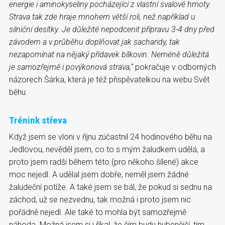
energie i aminokyseliny pocházející z vlastní svalové hmoty.
Strava tak zde hraje mnohem větší roli, než například u
silniční desítky. Je důležité nepodcenit přípravu 3-4 dny před
závodem a v průběhu doplňovat jak sacharidy, tak
nezapomínat na nějaký přídavek bílkovin. Neméně důležitá
je samozřejmě i povýkonová strava,“
pokračuje v odborných
názorech Šárka, která je též přispěvatelkou na webu Svět
běhu.
Trénink střeva
Když jsem se vloni v říjnu zúčastnil 24 hodinového běhu na
Jedlovou, nevěděl jsem, co to s mým žaludkem udělá, a
proto jsem radši během této (pro někoho šílené) akce
moc nejedl. A udělal jsem dobře, neměl jsem žádné
žaludeční potíže. A také jsem se bál, že pokud si sednu na
záchod, už se nezvednu, tak možná i proto jsem nic
pořádně nejedl. Ale také to mohla být samozřejmě
náhoda. Možná jsem si i říkal, že čím budu hubenější, tím