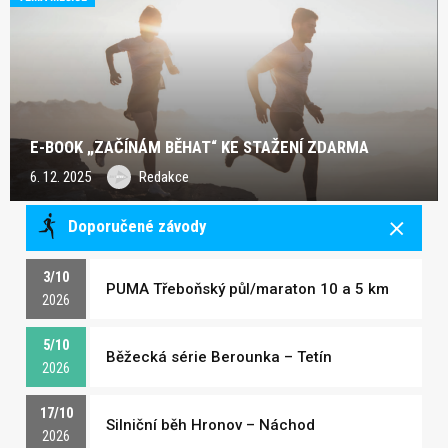
E-BOOK „ZAČÍNÁM BĚHAT“ KE STAŽENÍ ZDARMA
6. 12. 2025
Redakce
Doporučené závody
3/10
PUMA Třeboňský půl/maraton 10 a 5 km
2026
5/10
Běžecká série Berounka – Tetín
2026
17/10
Silniční běh Hronov – Náchod
2026