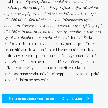
mohl najíst. „
Příjem rychle vstřebatelných sacharidů s
trochou proteinu do půl hodiny po výkonu výrazně ovlivní
regeneraci a připravenost běžce na další trénink. Toto je
důležité především při vícefázovém tréninkovém cyklu
anebo při etapových závodech. U povýkonového jídla je opět
důležitá vstřebatelnost, která může být negativně ovlivněna
vysokým obsahem tuků nebo vlákniny,“
dodává Šárka
Knížková. Já jako milovník literatury jsem si její příjmení
okamžitě zamiloval. Teď si ale hlavně musím zamilovat
potraviny, které mi pomohou k lepším výkonům. Vím, že i
ve svých 45 letech se mohu nadále zlepšovat, tak holt
některé potraviny budu muset omezit. Ale skoro
každodenního vychutnávání si cappuccina v českolipské
kavárně Union se nevzdám!
PŘIDEJ SVOU ZKUŠENOST NEBO DOPLŇ INFORMACE