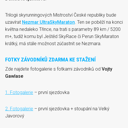
Trilogii skyrunningových Mistroství České republiky bude
uzavírat
Nezmar UltraSkyMaraton
. Ten se poběží na konci
května nedaleko Třince, na trati s parametry 89 km / 5200
m+, tudíž komu byl Ještěd SkyRace či Perun SkyMaraton
krátký, má stále možnost zúčastnit se Nezmara.
FOTKY ZÁVODNÍKŮ ZDARMA KE STAŽENÍ
Zde najdete fotogalerie s fotkami závodníků od
Vojty
Gawlase
1. Fotogalerie
– první sjezdovka
2. Fotogalerie
– první sjezdovka + stoupání na Velký
Javorový