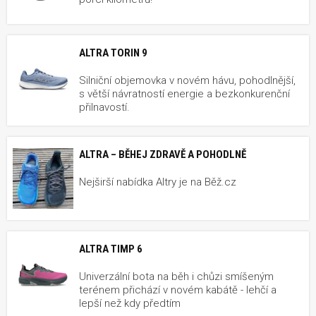
ALTRA TORIN 9
Silniční objemovka v novém hávu, pohodlnější,
s větší návratností energie a bezkonkurenční
přilnavostí.
ALTRA – BĚHEJ ZDRAVĚ A POHODLNĚ
Nejširší nabídka Altry je na Běž.cz
ALTRA TIMP 6
Univerzální bota na běh i chůzi smíšeným
terénem přichází v novém kabátě - lehčí a
lepší než kdy předtím