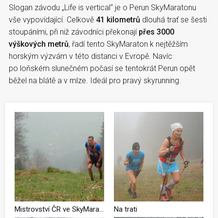
Slogan závodu „Life is vertical“ je o Perun SkyMaratonu
vše vypovídající. Celkově
41 kilometrů
dlouhá trať se šesti
stoupáními, při niž závodníci překonají
přes 3000
výškových metrů
, řadí tento SkyMaraton k nejtěžším
horským výzvám v této distanci v Evropě. Navíc
po loňském slunečném počasí se tentokrát Perun opět
běžel na blátě a v mlze. Ideál pro pravý skyrunning.
Mistrovství ČR ve SkyMarathonu: Kopce, bahno, mlha – vítězi Perun SkyMaratonu jsou Jiří Čípa a Michaela Mertová + FOTKY ÚČASTNÍKŮ KE STAŽENÍ
Na trati