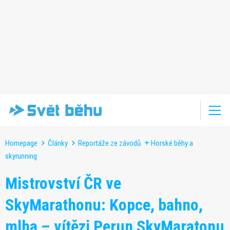
Homepage
Články
Reportáže ze závodů
Horské běhy a
skyrunning
Mistrovství ČR ve
SkyMarathonu: Kopce, bahno,
mlha – vítězi Perun SkyMaratonu