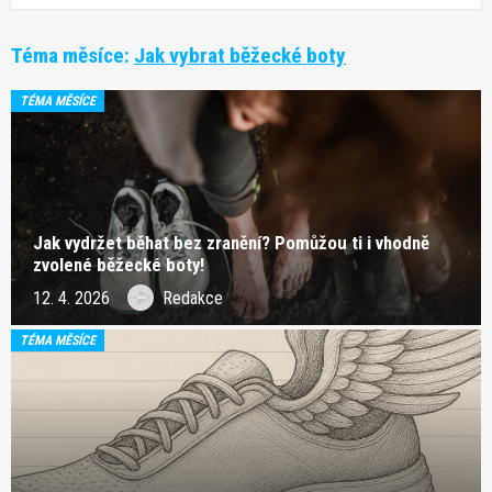
Téma měsíce:
Jak vybrat běžecké boty
TÉMA MĚSÍCE
Jak vydržet běhat bez zranění? Pomůžou ti i vhodně
zvolené běžecké boty!
12. 4. 2026
Redakce
TÉMA MĚSÍCE