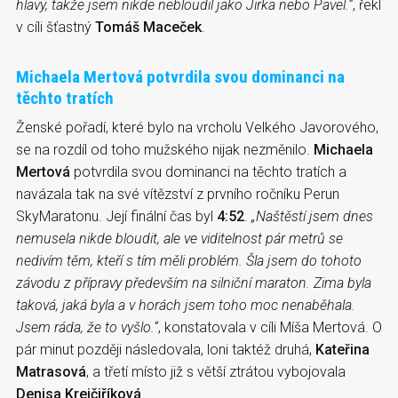
hlavy, takže jsem nikde nebloudil jako Jirka nebo Pavel.“
, řekl
v cíli šťastný
Tomáš Maceček
.
Michaela Mertová potvrdila svou dominanci na
těchto tratích
Ženské pořadí, které bylo na vrcholu Velkého Javorového,
se na rozdíl od toho mužského nijak nezměnilo.
Michaela
Mertová
potvrdila svou dominanci na těchto tratích a
navázala tak na své vítězství z prvního ročníku Perun
SkyMaratonu. Její finální čas byl
4:52
.
„Naštěstí jsem dnes
nemusela nikde bloudit, ale ve viditelnost pár metrů se
nedivím těm, kteří s tím měli problém. Šla jsem do tohoto
závodu z přípravy především na silniční maraton. Zima
byla
taková, jaká byla a v horách jsem toho moc nenaběhala.
Jsem ráda, že to vyšlo.“
, konstatovala v cíli Míša Mertová. O
pár minut později následovala, loni taktéž druhá,
Kateřina
Matrasová
, a třetí místo již s větší ztrátou vybojovala
Denisa Krejčiříková
.