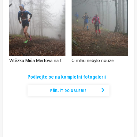
Vítězka Míša Mertová na trati
O mlhu nebylo nouze
Podívejte se na kompletní fotogalerii
PŘEJÍT DO GALERIE