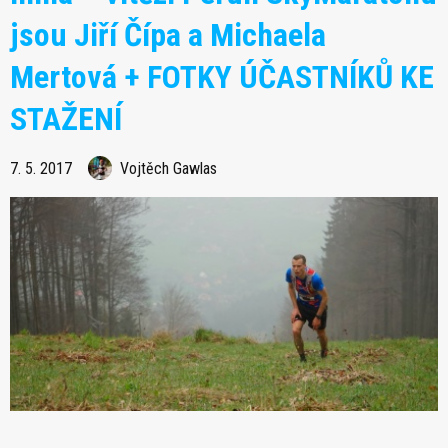
jsou Jiří Čípa a Michaela
Mertová + FOTKY ÚČASTNÍKŮ KE
STAŽENÍ
7. 5. 2017
Vojtěch Gawlas