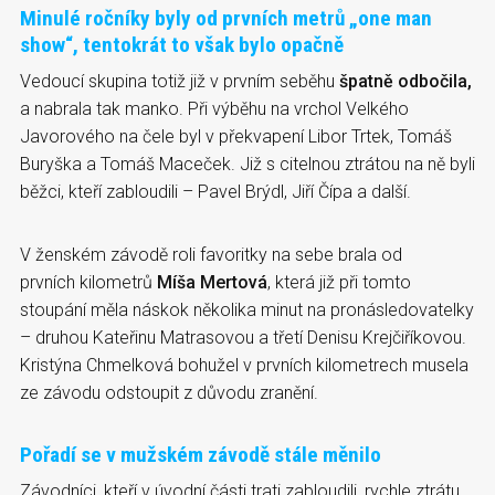
Minulé ročníky byly od prvních metrů „one man
show“, tentokrát to však bylo opačně
Vedoucí skupina totiž již v prvním seběhu
špatně odbočila,
a nabrala tak manko. Při výběhu na vrchol Velkého
Javorového na čele byl v překvapení Libor Trtek, Tomáš
Buryška a Tomáš Maceček. Již s citelnou ztrátou na ně byli
běžci, kteří zabloudili – Pavel Brýdl, Jiří Čípa a další.
V ženském závodě roli favoritky na sebe brala od
prvních kilometrů
Míša Mertová
, která již při tomto
stoupání měla náskok několika minut na pronásledovatelky
– druhou Kateřinu Matrasovou a třetí Denisu Krejčiříkovou.
Kristýna Chmelková bohužel v prvních kilometrech musela
ze závodu odstoupit z důvodu zranění.
Pořadí se v mužském závodě stále měnilo
Závodníci, kteří v úvodní části trati zabloudili, rychle ztrátu