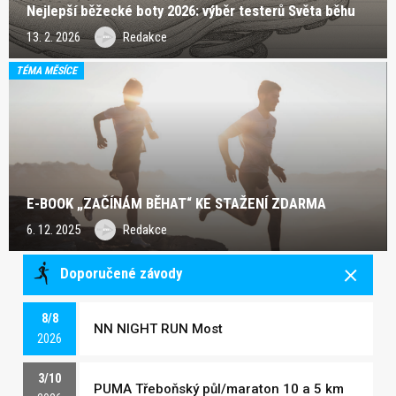
Nejlepší běžecké boty 2026: výběr testerů Světa běhu
13. 2. 2026
Redakce
TÉMA MĚSÍCE
E-BOOK „ZAČÍNÁM BĚHAT“ KE STAŽENÍ ZDARMA
6. 12. 2025
Redakce
Doporučené závody
8/8
NN NIGHT RUN Most
2026
3/10
PUMA Třeboňský půl/maraton 10 a 5 km