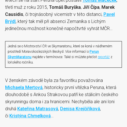
letech se na start Peruna opět postavil
Tomáš Maceček
,
třetí muž z roku 2015,
Tomáš Buryška
,
Jiří Čípa
,
Marek
Causidis
, či trojnásobný vicemistr v této distanci,
Pavel
Brýdl
, který tak měl při absenci Zemaníka s Lichým
jedinečnou možnost konečně napočtvrté vyhrát MČR…
Jedná se o Mistrovství ČR ve Skymaratonu, které se koná v nádherném
prostředí Moravskoslezských Beskyd. Více informací o
Perun
SkymMaratonu
najdete v termínovce. Také si můžete přečíst
reportáž
z
loňského ročníku.
V ženském závodě byla za favoritku považována
Michaela Mertová
, historicky první vítězka Peruna, která
dlouhodobě s Ankou Strakovou patří ke stálicím českého
skyrunningu doma i za hranicemi. Nechyběla ale ani loni
druhá
Kateřina Matrasová
,
Denisa Krejčiříková
,
či
Kristýna Chmelková
…