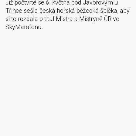
Již počtvrté se 6. května pod Javorovým u
Třince sešla česká horská běžecká špička, aby
si to rozdala o titul Mistra a Mistryně ČR ve
SkyMaratonu.