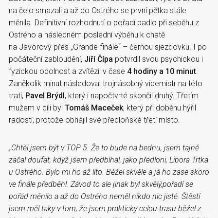
na čelo smazali a až do Ostrého se první pětka stále
měnila. Definitivní rozhodnutí o pořadí padlo při seběhu z
Ostrého a následném poslední výběhu k chatě
na Javorový přes „Grande finále“ – černou sjezdovku. I po
počáteční zabloudění,
Jiří Čípa
potvrdil svou psychickou i
fyzickou odolnost a zvítězil v čase
4 hodiny a 10 minut
.
Zaněkolik minut následoval trojnásobný vicemistr na této
trati,
Pavel Brýdl
, který i napočtvrté skončil druhý. Třetím
mužem v cíli byl
Tomáš Maceček
, který při doběhu hýřil
radostí, protože obhájil své předloňské třetí místo.
„Chtěl jsem být v TOP 5. Že to bude na bednu, jsem tajně
začal doufat, když jsem předbíhal, jako předloni, Libora Trtka
u Ostrého. Bylo mi ho až líto. Běžel skvěle a já ho zase skoro
ve finále předběhl. Závod to ale jinak byl skvělý,pořadí se
pořád měnilo a až do Ostrého neměl nikdo nic jisté. Štěstí
jsem měl taky v tom, že jsem prakticky celou trasu běžel z