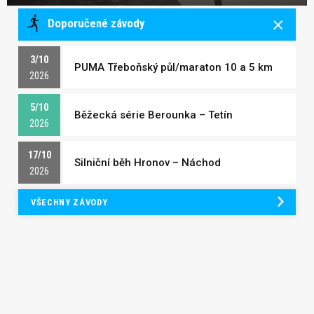
Doporučené závody
3/10
PUMA Třeboňský půl/maraton 10 a 5 km
2026
5/10
Běžecká série Berounka – Tetín
2026
17/10
Silniční běh Hronov – Náchod
2026
VŠECHNY ZÁVODY