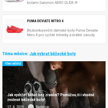
botami Salomon AERO GLIDE 4!
PUMA DEVIATE NITRO 4
Bezkonkurenční dámské boty Puma Deviate
Nitro 4 pro rychlé tréninky a krátké závody.
Téma měsíce:
Jak vybrat běžecké boty
TÉMA MĚSÍCE
Jak vydržet běhat bez zranění? Pomůžou ti i vhodně
zvolené běžecké boty!
12. 4. 2026
Redakce