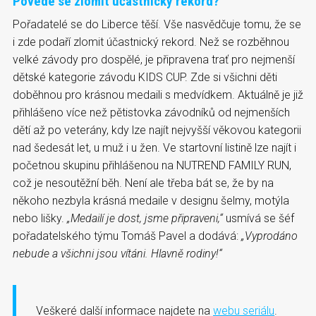
Povede se zlomit účastnický rekord?
Pořadatelé se do Liberce těší. Vše nasvědčuje tomu, že se
i zde podaří zlomit účastnický rekord. Než se rozběhnou
velké závody pro dospělé, je připravena trať pro nejmenší
dětské kategorie závodu KIDS CUP. Zde si všichni děti
doběhnou pro krásnou medaili s medvídkem. Aktuálně je již
přihlášeno více než pětistovka závodníků od nejmenších
dětí až po veterány, kdy lze najít nejvyšší věkovou kategorii
nad šedesát let, u muž i u žen. Ve startovní listině lze najít i
početnou skupinu přihlášenou na NUTREND FAMILY RUN,
což je nesoutěžní běh. Není ale třeba bát se, že by na
někoho nezbyla krásná medaile v designu šelmy, motýla
nebo lišky.
„Medailí je dost, jsme připraveni,“
usmívá se šéf
pořadatelského týmu Tomáš Pavel a dodává:
„Vyprodáno
nebude a všichni jsou vítáni. Hlavně rodiny!“
Veškeré další informace najdete na
webu seriálu
.