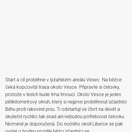
Start a cíl proběhne v lyžařském areálu Vesec. Na běžce
čeká kopcovitá trasa okolo Vesce. Připravte si čelovky,
protože v lesích bude tma tmoucí. Okolo Vesce je jeden
pětikilometrový okruh, který si nejprve proběhnout účastníci
Běhu proti rakovině prsu. Ti odstartují ve čtvrt na devět a
skuteční rychlíci tak snad ani nebudou potřebovat čelovku.
Nicméně je doporučená. Do nočního okolí Liberce se pak
vydají o hodinu později běžci účastnící se