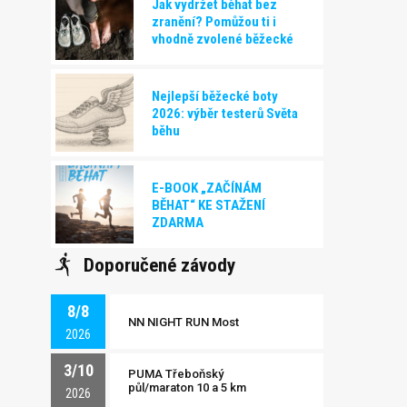
Jak vydržet běhat bez
zranění? Pomůžou ti i
vhodně zvolené běžecké
boty!
Nejlepší běžecké boty
2026: výběr testerů Světa
běhu
E-BOOK „ZAČÍNÁM
BĚHAT“ KE STAŽENÍ
ZDARMA
Doporučené závody
8/8
NN NIGHT RUN Most
2026
3/10
PUMA Třeboňský
půl/maraton 10 a 5 km
2026