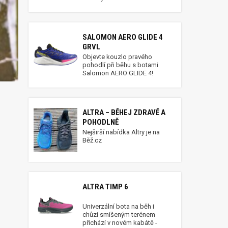
SALOMON AERO GLIDE 4
GRVL
Objevte kouzlo pravého
pohodlí při běhu s botami
Salomon AERO GLIDE 4!
ALTRA – BĚHEJ ZDRAVĚ A
POHODLNĚ
Nejširší nabídka Altry je na
Běž.cz
ALTRA TIMP 6
Univerzální bota na běh i
chůzi smíšeným terénem
přichází v novém kabátě -