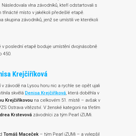
Následovala vlna závodníků, kteří odstartovali s
řinácté místo v jakékoli předešlé etapě.
 skupina závodníků, jenž se umístili ve kterékoli
ně v poslední etapě boduje umístění dvojnásobně
o 450.
isa Krejčiříková
í v závodě na Lysou horu nic a rychle se opět ujali
ínila skvělá
Denisa Krejčiříková
, která doběhla v
ou Krejčiříkovou
na celkovém 51. místě – avšak v
S Ostrava vítězství. V ženské kategorii na třetím
drea Krstevová
závodníci za tým Pearl iZUMi.
nd
Tomáš Maceček
– tým Pearl iZUMi – a vylepšil