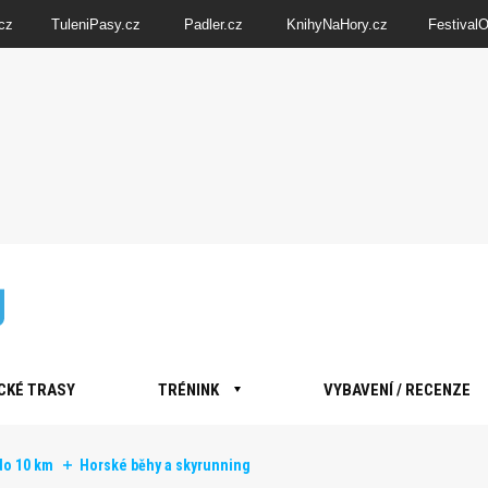
cz
TuleniPasy.cz
Padler.cz
KnihyNaHory.cz
Festival
CKÉ TRASY
TRÉNINK
VYBAVENÍ / RECENZE
do 10 km
Horské běhy a skyrunning