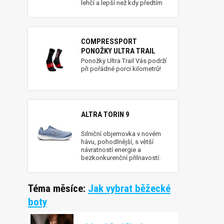
lehčí a lepší než kdy předtím
COMPRESSPORT
PONOŽKY ULTRA TRAIL
Ponožky Ultra Trail Vás podrží
při pořádné porci kilometrů!
ALTRA TORIN 9
Silniční objemovka v novém
hávu, pohodlnější, s větší
návratností energie a
bezkonkurenční přilnavostí.
Téma měsíce:
Jak vybrat běžecké
boty