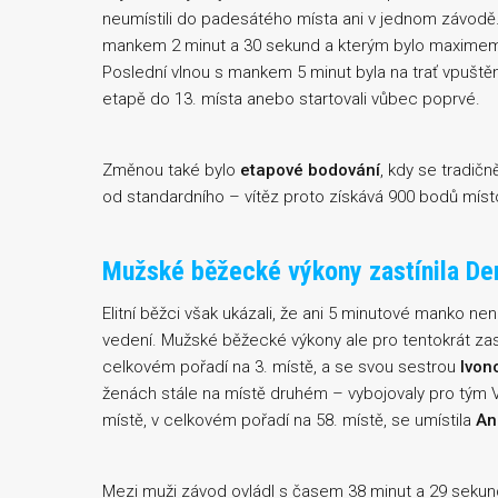
neumístili do padesátého místa ani v jednom závodě. 
mankem 2 minut a 30 sekund a kterým bylo maximem t
Poslední vlnou s mankem 5 minut byla na trať vpuštěna
etapě do 13. místa anebo startovali vůbec poprvé.
Změnou také bylo
etapové bodování
, kdy se tradič
od standardního – vítěz proto získává 900 bodů míst
Mužské běžecké výkony zastínila Den
Elitní běžci však ukázali, že ani 5 minutové manko nen
vedení. Mužské běžecké výkony ale pro tentokrát zast
celkovém pořadí na 3. místě, a se svou sestrou
Ivon
ženách stále na místě druhém – vybojovaly pro tým VZ
místě, v celkovém pořadí na 58. místě, se umístila
An
Mezi muži závod ovládl s časem 38 minut a 29 seku