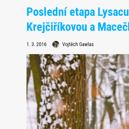
Poslední etapa Lysacup
Krejčiříkovou a Maceč
1. 3. 2016
Vojtěch Gawlas