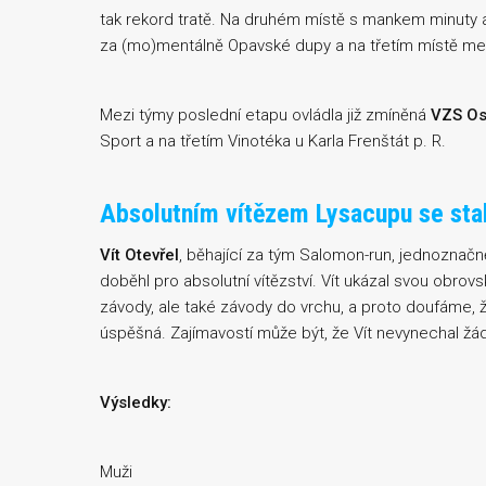
tak rekord tratě. Na druhém místě s mankem minuty a
za (mo)mentálně Opavské dupy a na třetím místě me
Mezi týmy poslední etapu ovládla již zmíněná
VZS Os
Sport a na třetím Vinotéka u Karla Frenštát p. R.
Absolutním vítězem Lysacupu se stal
Vít Otevřel
, běhající za tým Salomon-run, jednoznačně
doběhl pro absolutní vítězství. Vít ukázal svou obrovs
závody, ale také závody do vrchu, a proto doufáme,
úspěšná. Zajímavostí může být, že Vít nevynechal ž
Výsledky:
Muži