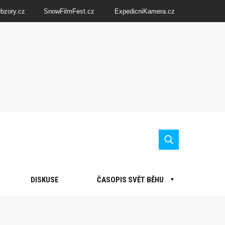
Obzory.cz
SnowFilmFest.cz
ExpedicniKamera.cz
DISKUSE
ČASOPIS SVĚT BĚHU