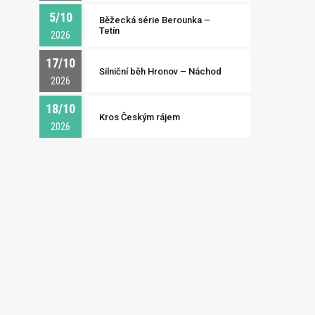
5/10
Běžecká série Berounka –
Tetín
2026
17/10
Silniční běh Hronov – Náchod
2026
18/10
Kros Českým rájem
2026