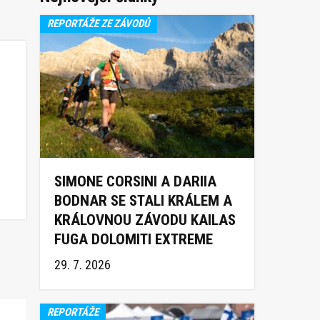
REPORTÁŽE ZE ZÁVODŮ
SIMONE CORSINI A DARIIA
BODNAR SE STALI KRÁLEM A
KRÁLOVNOU ZÁVODU KAILAS
FUGA DOLOMITI EXTREME
TRAIL 2026
29. 7. 2026
REPORTÁŽE