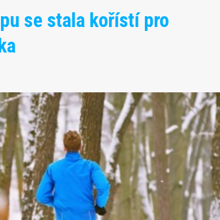
u se stala kořístí pro
ka