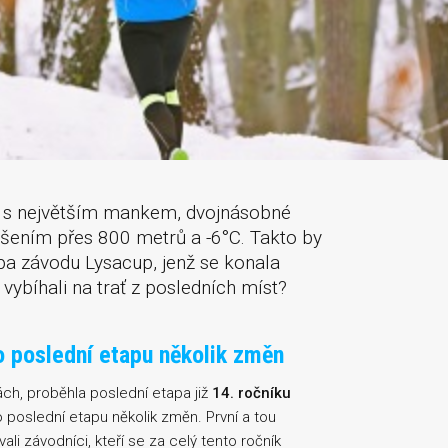
ěží s největším mankem, dvojnásobné
ýšením přes 800 metrů a -6°C. Takto by
apa závodu Lysacup, jenž se konala
ří vybíhali na trať z posledních míst?
pro poslední etapu několik změn
ch, proběhla poslední etapa již
14. ročníku
ro poslední etapu několik změn. První a tou
li závodníci, kteří se za celý tento ročník