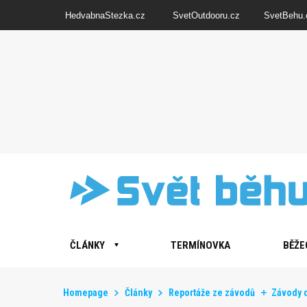
HedvabnaStezka.cz
SvetOutdooru.cz
SvetBehu.
ČLÁNKY
TERMÍNOVKA
BĚŽE
Homepage
Články
Reportáže ze závodů
Závody 