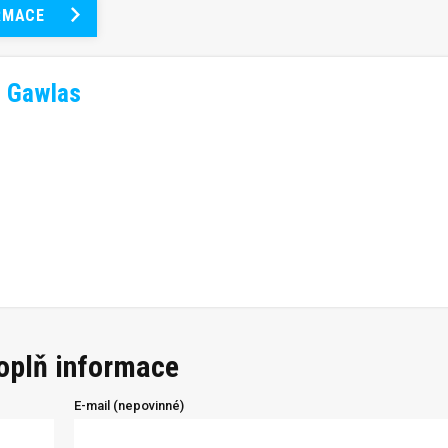
RMACE
h Gawlas
doplň informace
E-mail (nepovinné)