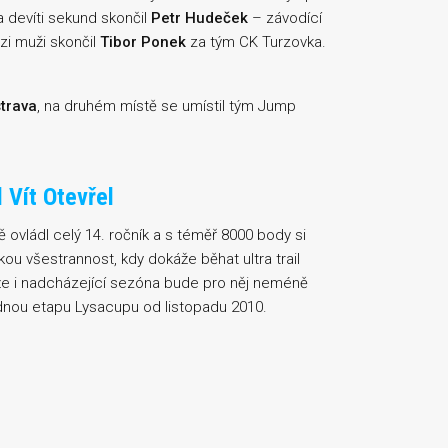
 devíti sekund skončil
Petr Hudeček
– závodící
zi muži skončil
Tibor Ponek
za tým CK Turzovka.
trava
, na druhém místě se umístil tým Jump
 Vít Otevřel
 ovládl celý 14. ročník a s téměř 8000 body si
kou všestrannost, kdy dokáže běhat ultra trail
 že i nadcházející sezóna bude pro něj neméně
ádnou etapu Lysacupu od listopadu 2010.