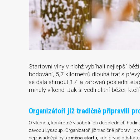
Startovní vlny v nichž vybíhali nejlepší b
bodování, 5,7 kilometrů dlouhá trať s přev
se dala shrnout 17. a zároveň poslední et
minulý víkend. Jak si vedli elitní běžci, kte
Organizátoři již tradičně připravili 
O víkendu, konkrétně v sobotních dopoledních hodiná
závodu Lysacup. Organizátoři již tradičně připravili p
nejzásadnější byla
změna startu,
kde prvně odstartova