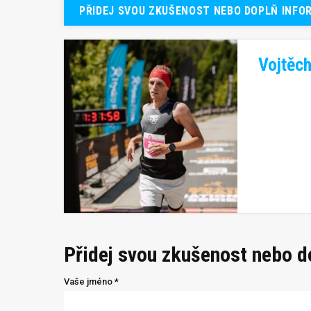
PŘIDEJ SVOU ZKUŠENOST NEBO DOPLŇ INFO
Vojtěc
Přidej svou zkušenost nebo 
Vaše jméno *