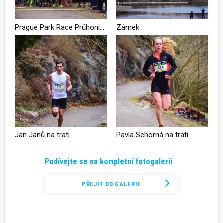
Prague Park Race Průhonický park 2018: Na rychlé trati unikátním prostředím zámeckého parku dominovali Janů a Schorná + FOTKY ZÁVODNÍKŮ ZDARMA KE STAŽENÍ
Zámek
Jan Janů na trati
Pavla Schorná na trati
Podívejte se na kompletní fotogalerii
PŘEJÍT DO GALERIE