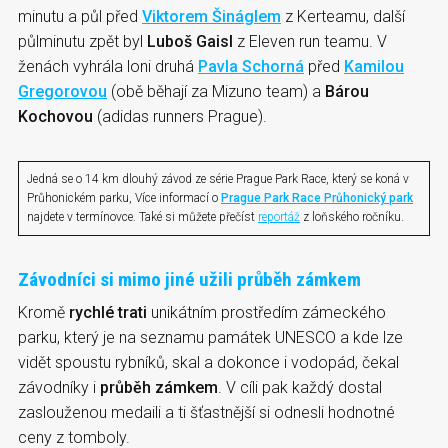
minutu a půl před
Viktorem Šináglem
z Kerteamu, další
půlminutu zpět byl
Luboš Gaisl
z Eleven run teamu. V
ženách vyhrála loni druhá
Pavla Schorná
před
Kamilou
Gregorovou
(obě běhají za Mizuno team) a
Bárou
Kochovou
(adidas runners Prague).
Jedná se o 14 km dlouhý závod ze série Prague Park Race, který se koná v
Průhonickém parku, Více informací o
Prague Park Race Průhonický park
najdete v termínovce. Také si můžete přečíst
reportáž
z loňského ročníku.
Závodníci si mimo jiné užili průběh zámkem
Kromě
rychlé trati
unikátním prostředím zámeckého
parku, který je na seznamu památek UNESCO a kde lze
vidět spoustu rybníků, skal a dokonce i vodopád, čekal
závodníky i
průběh zámkem
. V cíli pak každý dostal
zaslouženou medaili a ti šťastnější si odnesli hodnotné
ceny z tomboly.