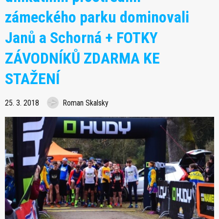
zámeckého parku dominovali
Janů a Schorná + FOTKY
ZÁVODNÍKŮ ZDARMA KE
STAŽENÍ
25. 3. 2018
Roman Skalsky