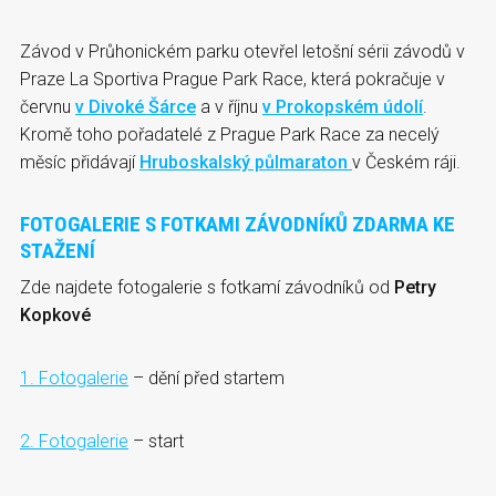
Závod v Průhonickém parku otevřel letošní sérii závodů v
Praze La Sportiva Prague Park Race, která pokračuje v
červnu
v Divoké Šárce
a v říjnu
v Prokopském údolí
.
Kromě toho pořadatelé z Prague Park Race za necelý
měsíc přidávají
Hruboskalský půlmaraton
v Českém ráji.
FOTOGALERIE S FOTKAMI ZÁVODNÍKŮ ZDARMA KE
STAŽENÍ
Zde najdete fotogalerie s fotkamí závodníků od
Petry
Kopkové
1. Fotogalerie
– dění před startem
2. Fotogalerie
– start