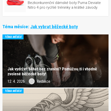
Bezkonkurenční dámské boty Puma Deviate
Nitro 4 pro rychlé tréninky a krátké závody.
Téma měsíce:
Jak vybrat běžecké boty
TÉMA MĚSÍCE
Jak vydržet běhat bez zranění? Pomůžou ti i vhodně
zvolené běžecké boty!
12. 4. 2026
Redakce
TÉMA MĚSÍCE