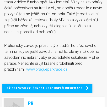
trasa v délce 8 nebo opět 14 kilometrů. Vždy na závodníky
čeká občerstvení na trati i v cíli, po doběhu medaile a navíc
po vyhlášení se ještě losuje tombola. Také je možnost si
zapůjčit běžecké testovací boty Mizuno a vyzkoušet si ji
přímo na závodě, nebo využít diagnostiku došlapu a
nechat si poradit od odborníků.
Průhonický závod je přesunutý z tradičního březnového
termínu, kdy se ještě závodit nemohlo, ale nyní už oběma
závodům nic nebrání, aby je pořadatelé uskutečnili v plné
parádě. Nenechte si ujít krásné proběhnutí před
prázdninami!
www.pragueparkrace.cz
PŘIDEJ SVOU ZKUŠENOST NEBO DOPLŇ INFORMACE
PR