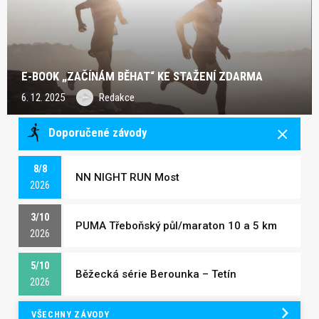
E-BOOK „ZAČÍNÁM BĚHAT“ KE STAŽENÍ ZDARMA
6. 12. 2025
Redakce
Doporučené závody
8/8
NN NIGHT RUN Most
2026
3/10
PUMA Třeboňský půl/maraton 10 a 5 km
2026
5/10
Běžecká série Berounka – Tetín
2026
VŠECHNY ZÁVODY