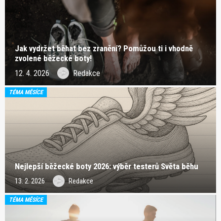
Jak vydržet běhat bez zranění? Pomůžou ti i vhodně
zvolené běžecké boty!
12. 4. 2026
Redakce
TÉMA MĚSÍCE
Nejlepší běžecké boty 2026: výběr testerů Světa běhu
13. 2. 2026
Redakce
TÉMA MĚSÍCE