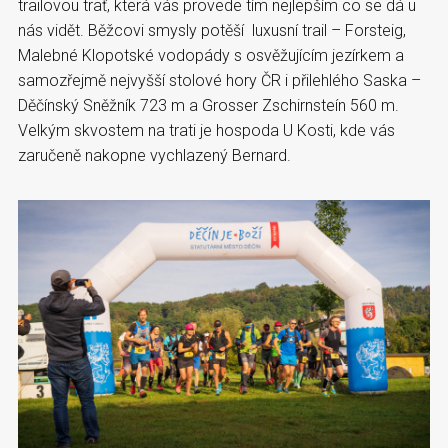
trailovou trať, která vás provede tím nejlepším co se dá u
nás vidět. Běžcovi smysly potěší luxusní trail – Forsteig,
Malebné Klopotské vodopády s osvěžujícím jezírkem a
samozřejmě nejvyšší stolové hory ČR i přilehlého Saska –
Děčínský Sněžník 723 m a Grosser Zschirnsteín 560 m.
Velkým skvostem na trati je hospoda U Kosti, kde vás
zaručeně nakopne vychlazený Bernard.