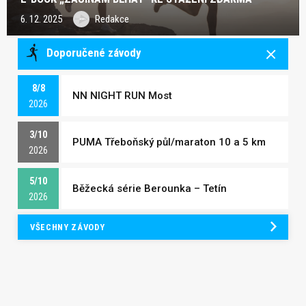
6. 12. 2025
Redakce
Doporučené závody
8/8
NN NIGHT RUN Most
2026
3/10
PUMA Třeboňský půl/maraton 10 a 5 km
2026
5/10
Běžecká série Berounka – Tetín
2026
VŠECHNY ZÁVODY