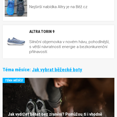
Nejširší nabídka Altry je na Běž.cz
ALTRA TORIN 9
Silniční objemovka v novém hávu, pohodlnější,
s větší návratností energie a bezkonkurenční
přilnavostí.
Téma měsíce:
Jak vybrat běžecké boty
TÉMA MĚSÍCE
Jak vydržet běhat bez zranění? Pomůžou ti i vhodně