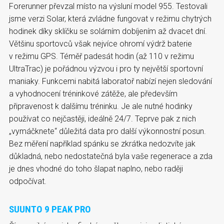
Forerunner převzal místo na výsluní model 955. Testovali
jsme verzi Solar, která zvládne fungovat v režimu chytrých
hodinek díky sklíčku se solárním dobíjením až dvacet dní.
Většinu sportovců však nejvíce ohromí výdrž baterie
v režimu GPS. Téměř padesát hodin (až 110 v režimu
UltraTrac) je pořádnou výzvou i pro ty největší sportovní
maniaky. Funkcemi nabitá laboratoř nabízí nejen sledování
a vyhodnocení tréninkové zátěže, ale především
připravenost k dalšímu tréninku. Je ale nutné hodinky
používat co nejčastěji, ideálně 24/7. Teprve pak z nich
„vymáčknete“ důležitá data pro další výkonnostní posun.
Bez měření například spánku se zkrátka nedozvíte jak
důkladná, nebo nedostatečná byla vaše regenerace a zda
je dnes vhodné do toho šlapat naplno, nebo raději
odpočívat.
SUUNTO 9 PEAK PRO