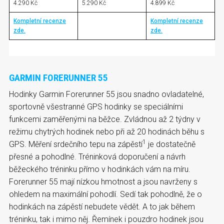
4.290 Kč
5.290 Kč
4.899 Kč
Kompletní recenze
Kompletní recenze
zde.
zde.
GARMIN FORERUNNER 55
Hodinky Garmin Forerunner 55 jsou snadno ovladatelné,
sportovně všestranné GPS hodinky se speciálními
funkcemi zaměřenými na běžce. Zvládnou až 2 týdny v
režimu chytrých hodinek nebo při až 20 hodinách běhu s
1
GPS. Měření srdečního tepu na zápěstí
je dostatečně
přesné a pohodlné. Tréninková doporučení a návrh
běžeckého tréninku přímo v hodinkách vám na míru.
Forerunner 55 mají nízkou hmotnost a jsou navrženy s
ohledem na maximální pohodlí. Sedí tak pohodlně, že o
hodinkách na zápěstí nebudete vědět. A to jak během
tréninku, tak i mimo něj. Řemínek i pouzdro hodinek jsou