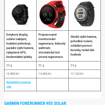
Dotykový displej,
Propracované
Skvělá výdrž baterie,
solární nabíjení,
monitorování
pohodlné nošení,
hudební přehrávač,
regenerace, běžecký
ovládání pomocí
parádní výdrž baterie,
wattmetr,
korunky, tenké tělo
vylepšená GPS,
ortostatický test
hodinek.
bezkontaktní platby.
úrovně regenerace.
53 g
52 g
53 g
15.990 Kč
13.490 Kč
12.150 Kč
Kompletní recenze
zde
GARMIN FORERUNNER 955 SOLAR