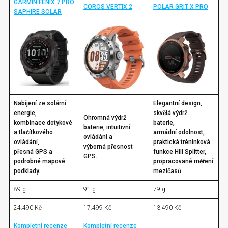
GARMIN FÉNIX 7 PRO
COROS VERTIX 2
POLAR GRIT X PRO
SAPHIRE SOLAR
Nabíjení ze solární
Elegantní design,
energie,
skvělá výdrž
Ohromná výdrž
kombinace dotykové
baterie,
baterie, intuitivní
a tlačítkového
armádní odolnost,
ovládání a
ovládání,
praktická tréninková
výborná přesnost
přesná GPS a
funkce Hill Splitter,
GPS.
podrobné mapové
propracované měření
podklady.
mezičasů.
89 g
91 g
79 g
24.490 Kč
17.499 Kč
13.490 Kč
Kompletní recenze
Kompletní recenze