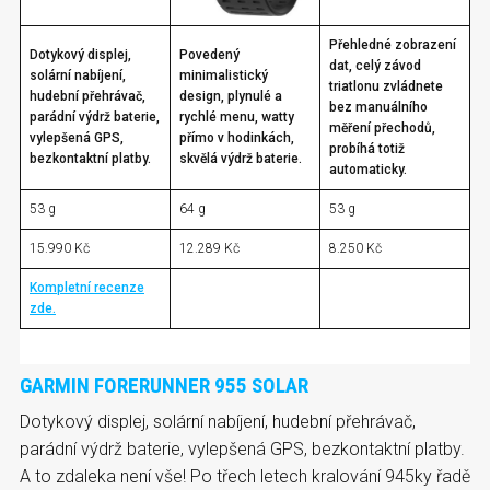
Přehledné zobrazení
Dotykový displej,
Povedený
dat, celý závod
solární nabíjení,
minimalistický
triatlonu zvládnete
hudební přehrávač,
design, plynulé a
bez manuálního
parádní výdrž baterie,
rychlé menu, watty
měření přechodů,
vylepšená GPS,
přímo v hodinkách,
probíhá totiž
bezkontaktní platby.
skvělá výdrž baterie.
automaticky.
53 g
64 g
53 g
15.990 Kč
12.289 Kč
8.250 Kč
Kompletní recenze
zde.
GARMIN FORERUNNER 955 SOLAR
Dotykový displej, solární nabíjení, hudební přehrávač,
parádní výdrž baterie, vylepšená GPS, bezkontaktní platby.
A to zdaleka není vše! Po třech letech kralování 945ky řadě