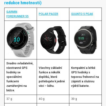
redukce hmotnosti)
GARMIN
POLAR PACER
SUUNTO 5 PEAK
FORERUNNER 55
Snadno ovladatelné,
všestranné GPS
Všechny základní
Kompaktní a lehké
hodinky se
funkce a několik
GPS hodinky s
speciálními
doplňků, které
tepovou frekvencí na
funkcemi
potřebujete k jediné
zápěstí a slušnou
zaměřenými na
věci – běhu.
výdrží baterie.
běžce.
37 g
40 g
39 g