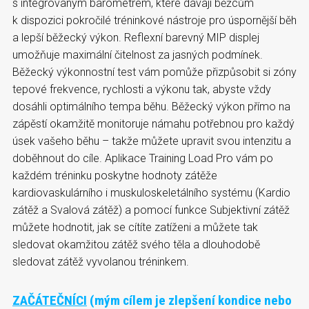
s integrovaným barometrem, které dávají běžcům
k dispozici pokročilé tréninkové nástroje pro úspornější běh
a lepší běžecký výkon. Reflexní barevný MIP displej
umožňuje maximální čitelnost za jasných podmínek.
Běžecký výkonnostní test vám pomůže přizpůsobit si zóny
tepové frekvence, rychlosti a výkonu tak, abyste vždy
dosáhli optimálního tempa běhu. Běžecký výkon přímo na
zápěstí okamžitě monitoruje námahu potřebnou pro každý
úsek vašeho běhu – takže můžete upravit svou intenzitu a
doběhnout do cíle. Aplikace Training Load Pro vám po
každém tréninku poskytne hodnoty zátěže
kardiovaskulárního i muskuloskeletálního systému (Kardio
zátěž a Svalová zátěž) a pomocí funkce Subjektivní zátěž
můžete hodnotit, jak se cítíte zatíženi a můžete tak
sledovat okamžitou zátěž svého těla a dlouhodobě
sledovat zátěž vyvolanou tréninkem.
ZAČÁTEČNÍCI
(mým cílem je zlepšení kondice nebo