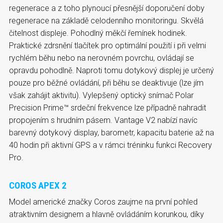
regenerace a z toho plynoucí přesnější doporučení doby
regenerace na základě celodenního monitoringu. Skvělá
čitelnost displeje. Pohodlný měkčí řemínek hodinek.
Praktické zdrsnění tlačítek pro optimální použití i při velmi
rychlém běhu nebo na nerovném povrchu, ovládají se
opravdu pohodlně. Naproti tomu dotykový displej je určený
pouze pro běžné ovládání, při běhu se deaktivuje (lze jím
však zahájit aktivitu). Vylepšený optický snímač Polar
Precision Prime™ srdeční frekvence lze případně nahradit
propojením s hrudním pásem. Vantage V2 nabízí navíc
barevný dotykový display, barometr, kapacitu baterie až na
40 hodin při aktivní GPS a v rámci tréninku funkci Recovery
Pro.
COROS APEX 2
Model americké značky Coros zaujme na první pohled
atraktivním designem a hlavně ovládáním korunkou, díky