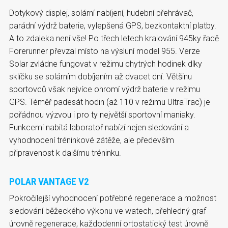
Dotykový displej, solární nabíjení, hudební přehrávač,
parádní výdrž baterie, vylepšená GPS, bezkontaktní platby.
A to zdaleka není vše! Po třech letech kralování 945ky řadě
Forerunner převzal místo na výsluní model 955. Verze
Solar zvládne fungovat v režimu chytrých hodinek díky
sklíčku se solárním dobíjením až dvacet dní. Většinu
sportovců však nejvíce ohromí výdrž baterie v režimu
GPS. Téměř padesát hodin (až 110 v režimu UltraTrac) je
pořádnou výzvou i pro ty největší sportovní maniaky.
Funkcemi nabitá laboratoř nabízí nejen sledování a
vyhodnocení tréninkové zátěže, ale především
připravenost k dalšímu tréninku.
POLAR VANTAGE V2
Pokročilejší vyhodnocení potřebné regenerace a možnost
sledování běžeckého výkonu ve watech, přehledný graf
úrovně regenerace, každodenní ortostatický test úrovně