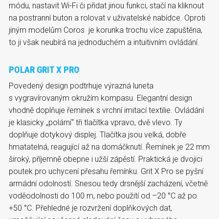
módu, nastavit Wi-Fi či přidat jinou funkci, stačí na kliknout
na postranní buton a rolovat v uživatelské nabídce. Oproti
jiným modelům Coros je korunka trochu více zapuštěna,
to ji však neubírá na jednoduchém a intuitivním ovládání.
POLAR GRIT X PRO
Povedený design podtrhuje výrazná luneta
s vygravírovaným okružím kompasu. Elegantní design
vhodně doplňuje řemínek s vrchní imitací textilie. Ovládání
je klasicky „polární“ tři tlačítka vpravo, dvě vlevo. Ty
doplňuje dotykový displej. Tlačítka jsou velká, dobře
hmatatelná, reagující až na domáčknutí. Řemínek je 22 mm
široký, příjemně obepne i užší zápěstí. Praktická je dvojici
poutek pro uchycení přesahu řemínku. Grit X Pro se pyšní
armádní odolností. Snesou tedy drsnější zacházení, včetně
voděodolnosti do 100 m, nebo použití od –20 °C až po
+50 °C. Přehledné je rozvržení doplňkových dat,