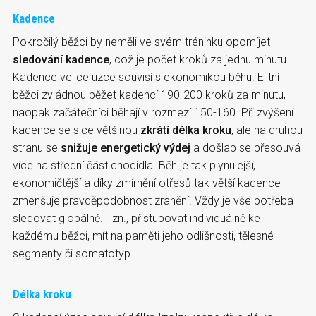
Kadence
Pokročilý běžci by neměli ve svém tréninku opomíjet
sledování kadence
, což je počet kroků za jednu minutu.
Kadence velice úzce souvisí s ekonomikou běhu. Elitní
běžci zvládnou běžet kadencí 190-200 kroků za minutu,
naopak začátečníci běhají v rozmezí 150-160. Při zvýšení
kadence se sice většinou
zkrátí délka kroku
, ale na druhou
stranu se
snižuje energetický výdej
a došlap se přesouvá
více na střední část chodidla. Běh je tak plynulejší,
ekonomičtější a díky zmírnění otřesů tak větší kadence
zmenšuje pravděpodobnost zranění. Vždy je vše potřeba
sledovat globálně. Tzn., přistupovat individuálně ke
každému běžci, mít na paměti jeho odlišnosti, tělesné
segmenty či somatotyp.
Délka kroku