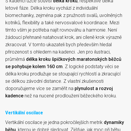
S kadencí úzce souvisí
délka kroku
, respektive délka
letové fáze. Délka kroku vychází z individuální
biomechaniky, zejména pak z pružnosti svalů, uvolněných
kotníků, flexibility a také nervosvalové koordinace. Mezi
tímto vším je potřeba najít rovnováhu a harmonie. Není
žádoucí přehnaně natahovat krok, ani cíleně krok výrazně
zkracovat. V tomto ukazateli bych především hledal
přirozenost s ohledem na kadenci. Jen pro ilustraci,
průměrná
délka kroku špičkových maratonských běžců
se pohybuje kolem 160 cm
. Z logické podstaty věci se
délka kroku prodlužuje se stoupající rychlostí a zkracující
se délkou závodní distance. Z vlastní zkušenosti
doporučujeme více se zaměřit na
plynulost a rozvoj
kadence
než na nucené prodloužení běžeckého kroku.
Vertikální oscilace
Vertikální oscilace je jedna pokročilejších metrik
dynamiky
běhu
, kterou je dobré sledovat. Zjišťuje, jak moc při běhu