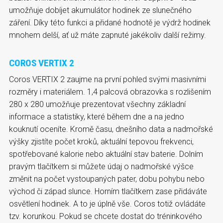
umožňuje dobíjet akumulátor hodinek ze slunečného
záření. Díky této funkci a přidané hodnotě je výdrž hodinek
mnohem delší, ať už máte zapnuté jakékoliv další režimy.
COROS VERTIX 2
Coros VERTIX 2 zaujme na první pohled svými masivními
rozměry i materiálem. 1,4 palcová obrazovka s rozlišením
280 x 280 umožňuje prezentovat všechny základní
informace a statistiky, které během dne a na jedno
kouknutí oceníte. Kromě času, dnešního data a nadmořské
výšky zjistíte počet kroků, aktuální tepovou frekvenci,
spotřebované kalorie nebo aktuální stav baterie. Dolním
pravým tlačítkem si můžete údaj o nadmořské výšce
změnit na počet vystoupaných pater, dobu pohybu nebo
východ či západ slunce. Horním tlačítkem zase přidáváte
osvětlení hodinek. A to je úplně vše. Coros totiž ovládáte
tzv. korunkou. Pokud se chcete dostat do tréninkového