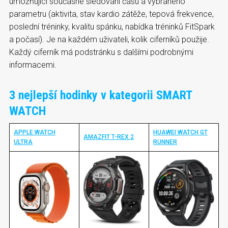
umožňující současné sledování času a vybraného
parametru (aktivita, stav kardio zátěže, tepová frekvence,
poslední tréninky, kvalitu spánku, nabídka tréninků FitSpark
a počasí). Je na každém uživateli, kolik ciferníků použije.
Každý ciferník má podstránku s dalšími podrobnými
informacemi.
3 nejlepší hodinky v kategorii SMART
WATCH
APPLE WATCH
HUAWEI WATCH GT
AMAZFIT T-REX 2
ULTRA
RUNNER