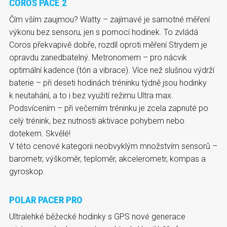
COROS PACE 2
Čím vším zaujmou? Watty – zajímavé je samotné měření
výkonu bez sensoru, jen s pomocí hodinek. To zvládá
Coros překvapivě dobře, rozdíl oproti měření Strydem je
opravdu zanedbatelný. Metronomem – pro nácvik
optimální kadence (tón a vibrace). Více než slušnou výdrží
baterie – při deseti hodinách tréninku týdně jsou hodinky
k neutahání, a to i bez využití režimu Ultra max.
Podsvícením – při večerním tréninku je zcela zapnuté po
celý trénink, bez nutnosti aktivace pohybem nebo
dotekem. Skvělé!
V této cenové kategorii neobvyklým množstvím sensorů –
barometr, výškoměr, teploměr, akcelerometr, kompas a
gyroskop.
POLAR PACER PRO
Ultralehké běžecké hodinky s GPS nové generace