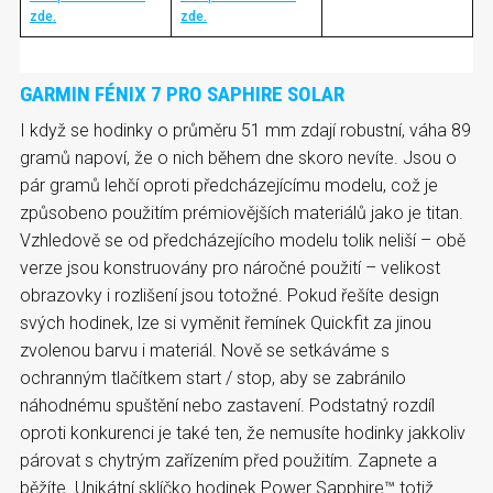
zde.
zde.
GARMIN FÉNIX 7 PRO SAPHIRE SOLAR
I když se hodinky o průměru 51 mm zdají robustní, váha 89
gramů napoví, že o nich během dne skoro nevíte. Jsou o
pár gramů lehčí oproti předcházejícímu modelu, což je
způsobeno použitím prémiovějších materiálů jako je titan.
Vzhledově se od předcházejícího modelu tolik neliší – obě
verze jsou konstruovány pro náročné použití – velikost
obrazovky i rozlišení jsou totožné. Pokud řešíte design
svých hodinek, lze si vyměnit řemínek Quickfit za jinou
zvolenou barvu i materiál. Nově se setkáváme s
ochranným tlačítkem start / stop, aby se zabránilo
náhodnému spuštění nebo zastavení. Podstatný rozdíl
oproti konkurenci je také ten, že nemusíte hodinky jakkoliv
párovat s chytrým zařízením před použitím. Zapnete a
běžíte. Unikátní sklíčko hodinek Power Sapphire™ totiž