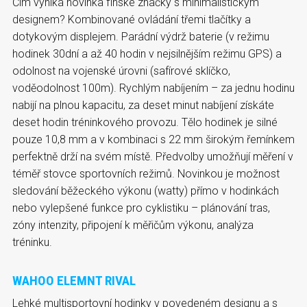
Čím vyniká novinka finské značky s minimalistickým
designem? Kombinované ovládání třemi tlačítky a
dotykovým displejem. Parádní výdrž baterie (v režimu
hodinek 30dní a až 40 hodin v nejsilnějším režimu GPS) a
odolnost na vojenské úrovni (safírové sklíčko,
voděodolnost 100m). Rychlým nabíjením – za jednu hodinu
nabijí na plnou kapacitu, za deset minut nabíjení získáte
deset hodin tréninkového provozu. Tělo hodinek je silné
pouze 10,8 mm a v kombinaci s 22 mm širokým řemínkem
perfektně drží na svém místě. Předvolby umožňují měření v
téměř stovce sportovních režimů. Novinkou je možnost
sledování běžeckého výkonu (watty) přímo v hodinkách
nebo vylepšené funkce pro cyklistiku – plánování tras,
zóny intenzity, připojení k měřičům výkonu, analýza
tréninku.
WAHOO ELEMNT RIVAL
Lehké multisportovní hodinky v povedeném designu a s