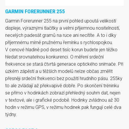
GARMIN FORERUNNER 255
Garmin Forerunner 255 na první pohled upoutá velikostí
displeje, výraznými tlačítky a velmi příjemnou nositelností,
necelých padesát gramů na ruce ani necítíte. A to i díky
příjemnému mírně pružnému řemínku s rychlospojkou.
V cenové hladině pod deset tisíc korun budete jen těžko
hledat srovnatelnou konkurenci. O měření srdeční
frekvence se stará čtvrtá generace optického snímače. Při
úzkém zápěstí a u těžších modelů nelze občas změřit
přesněji srdeční frekvenci bez použití hrudního pásu. 255ky
to ale zvládají až překvapivě dobře. Po skončení tréninku
se přímo v hodinkách zobrazí přehledný souhrn dat, nejen
v textové, ale i grafické podobě. Hodinky zvládnou až 30
hodin v režimu GPS, v režimu hodinek pak fungují celé dva
týdny.