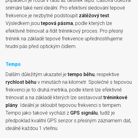
případech je rozdíl v řádu až desítek tepů. Časová odezva
snímání také není ideální. Pro efektivní sledování tepové
frekvence je nezbytné podstoupit
zátěžový test
.
Výsledkem jsou
tepová pásma
, podle kterých lze
efektivně trénovat a řídit tréninkový proces. Pro přesný
trénink na základě tepové frekvence upřednostňujeme
hrudní pás před optickým čidlem.
Tempo
Dalším důležitým ukazatel je
tempo běhu
, respektive
rychlost běhu
v minutách na kilometr. Společné s tepovou
frekvenci je to druhá metrika, podle které lze efektivně
trénovat a na základě kterých lze sestavovat
tréninkové
plány
. Ideální je skloubit tepovou frekvenci s tempem.
Tempo jako takové vychází z
GPS signálu
, tudíž je
předpoklad kvalitní GPS senzor s přesným záznamem dat,
ideálně každou 1 vteřinu.