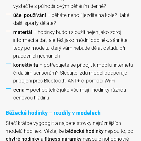
vystačíte s půlhodinovým běháním denně?
účel používání
– běháte nebo i jezdíte na kole? Jaké
další sporty děláte?
materiál
– hodinky budou sloužit nejen jako zdroj
informací a dat, ale též jako módní doplněk, sáhněte
tedy po modelu, který vám nebude dělat ostudu při
pracovních jednáních
konektivita
– potřebujete se připojit k mobilu, internetu
či dalším sensorům? Sledujte, zda model podporuje
připojení přes Bluetooth, ANT+ či pomocí Wi-Fi
cena
– pochopitelně jako vše mají i hodinky různou
cenovou hladinu
Běžecké hodinky – rozdíly v modelech
Stačí krátce vygooglit a najdete stovky nejrůznějších
modelů hodinek. Vězte, že
běžecké hodinky
nejsou to, co
chytré hodinky
a
fitness náramky
nejsou plnohodnotné