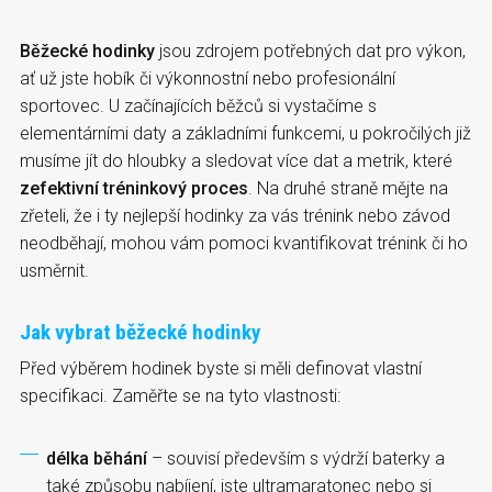
Běžecké hodinky
jsou zdrojem potřebných dat pro výkon,
ať už jste hobík či výkonnostní nebo profesionální
sportovec. U začínajících běžců si vystačíme s
elementárními daty a základními funkcemi, u pokročilých již
musíme jít do hloubky a sledovat více dat a metrik, které
zefektivní tréninkový proces
. Na druhé straně mějte na
zřeteli, že i ty nejlepší hodinky za vás trénink nebo závod
neodběhají, mohou vám pomoci kvantifikovat trénink či ho
usměrnit.
Jak vybrat běžecké hodinky
Před výběrem hodinek byste si měli definovat vlastní
specifikaci. Zaměřte se na tyto vlastnosti:
délka běhání
– souvisí především s výdrží baterky a
také způsobu nabíjení, jste ultramaratonec nebo si