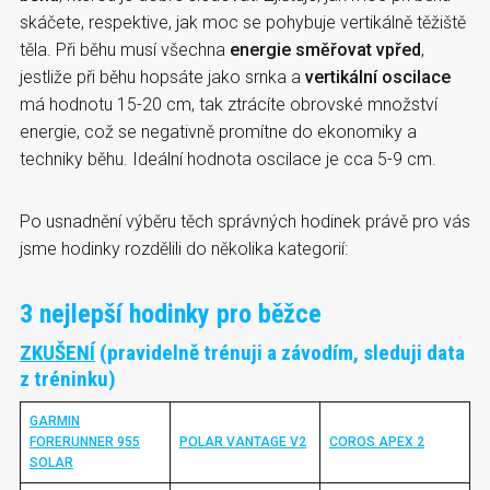
skáčete, respektive, jak moc se pohybuje vertikálně těžiště
těla. Při běhu musí všechna
energie směřovat vpřed
,
jestliže při běhu hopsáte jako srnka a
vertikální oscilace
má hodnotu 15-20 cm, tak ztrácíte obrovské množství
energie, což se negativně promítne do ekonomiky a
techniky běhu. Ideální hodnota oscilace je cca 5-9 cm.
Po usnadnění výběru těch správných hodinek právě pro vás
jsme hodinky rozdělili do několika kategorií:
3 nejlepší hodinky pro běžce
ZKUŠENÍ
(pravidelně trénuji a závodím, sleduji data
z tréninku)
GARMIN
FORERUNNER 955
POLAR VANTAGE V2
COROS APEX 2
SOLAR