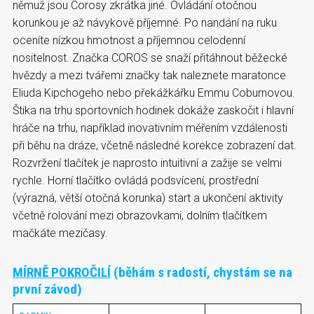
němuž jsou Corosy zkrátka jiné. Ovládání otočnou
korunkou je až návykově příjemné. Po nandání na ruku
oceníte nízkou hmotnost a příjemnou celodenní
nositelnost. Značka COROS se snaží přitáhnout běžecké
hvězdy a mezi tvářemi značky tak naleznete maratonce
Eliuda Kipchogeho nebo překážkářku Emmu Coburnovou.
Štika na trhu sportovních hodinek dokáže zaskočit i hlavní
hráče na trhu, například inovativním měřením vzdálenosti
při běhu na dráze, včetně následné korekce zobrazení dat.
Rozvržení tlačítek je naprosto intuitivní a zažije se velmi
rychle. Horní tlačítko ovládá podsvícení, prostřední
(výrazná, větší otočná korunka) start a ukončení aktivity
včetně rolování mezi obrazovkami, dolním tlačítkem
mačkáte mezičasy.
MÍRNĚ POKROČILÍ
(běhám s radostí, chystám se na
první závod)