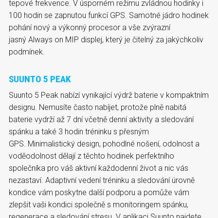
tepové frekvence. V úsporném režimu zvládnou hodinky i
100 hodin se zapnutou funkcí GPS. Samotné jádro hodinek
pohání nový a výkonný procesor a vše zvýrazní
jasný Always on MIP displej, který je čitelný za jakýchkoliv
podmínek.
SUUNTO 5 PEAK
Suunto 5 Peak nabízí vynikající výdrž baterie v kompaktním
designu. Nemusíte často nabíjet, protože plně nabitá
baterie vydrží až 7 dní včetně denní aktivity a sledování
spánku a také 3 hodin tréninku s přesným
GPS. Minimalistický design, pohodlné nošení, odolnost a
voděodolnost dělají z těchto hodinek perfektního
společníka pro váš aktivní každodenní život a nic vás
nezastaví. Adaptivní vedení tréninku a sledování úrovně
kondice vám poskytne další podporu a pomůže vám
zlepšit vaši kondici společně s monitoringem spánku,
regenerace a sledování stresu. V aplikaci Suunto najdete