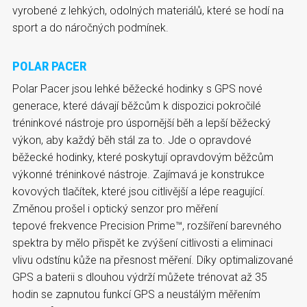
vyrobené z lehkých, odolných materiálů, které se hodí na
sport a do náročných podmínek.
POLAR PACER
Polar Pacer jsou lehké běžecké hodinky s GPS nové
generace, které dávají běžcům k dispozici pokročilé
tréninkové nástroje pro úspornější běh a lepší běžecký
výkon, aby každý běh stál za to. Jde o opravdové
běžecké hodinky, které poskytují opravdovým běžcům
výkonné tréninkové nástroje. Zajímavá je konstrukce
kovových tlačítek, které jsou citlivější a lépe reagující.
Změnou prošel i optický senzor pro měření
tepové frekvence Precision Prime™, rozšíření barevného
spektra by mělo přispět ke zvýšení citlivosti a eliminaci
vlivu odstínu kůže na přesnost měření. Díky optimalizované
GPS a baterii s dlouhou výdrží můžete trénovat až 35
hodin se zapnutou funkcí GPS a neustálým měřením