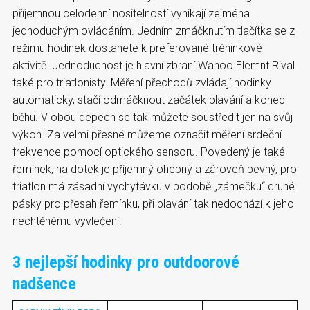
příjemnou celodenní nositelností vynikají zejména
jednoduchým ovládáním. Jedním zmáčknutím tlačítka se z
režimu hodinek dostanete k preferované tréninkové
aktivitě. Jednoduchost je hlavní zbraní Wahoo Elemnt Rival
také pro triatlonisty. Měření přechodů zvládají hodinky
automaticky, stačí odmáčknout začátek plavání a konec
běhu. V obou depech se tak můžete soustředit jen na svůj
výkon. Za velmi přesné můžeme označit měření srdeční
frekvence pomocí optického sensoru. Povedený je také
řemínek, na dotek je příjemný ohebný a zároveň pevný, pro
triatlon má zásadní vychytávku v podobě „zámečku“ druhé
pásky pro přesah řemínku, při plavání tak nedochází k jeho
nechtěnému vyvlečení.
3 nejlepší hodinky pro outdoorové
nadšence