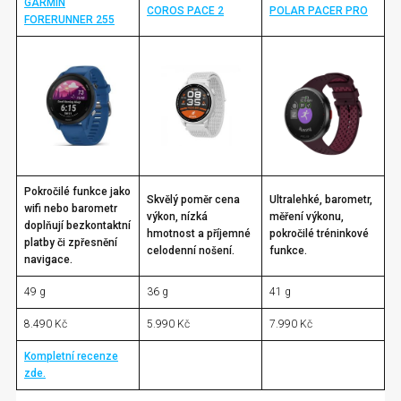
GARMIN
COROS PACE 2
POLAR PACER PRO
FORERUNNER 255
Pokročilé funkce jako
Skvělý poměr cena
Ultralehké, barometr,
wifi nebo barometr
výkon, nízká
měření výkonu,
doplňují bezkontaktní
hmotnost a příjemné
pokročilé tréninkové
platby či zpřesnění
celodenní nošení.
funkce.
navigace.
49 g
36 g
41 g
8.490 Kč
5.990 Kč
7.990 Kč
Kompletní recenze
zde.