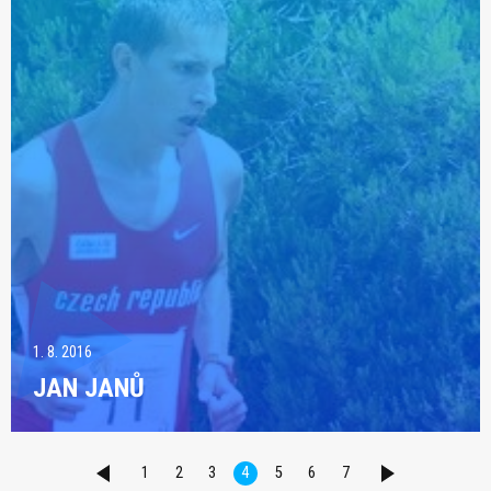
1. 8. 2016
JAN JANŮ
1
2
3
4
5
6
7
PŘEDCHOZÍ
DALŠÍ