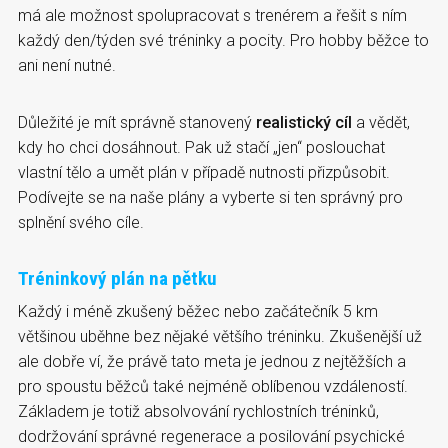
má ale možnost spolupracovat s trenérem a řešit s ním
každý den/týden své tréninky a pocity. Pro hobby běžce to
ani není nutné.
Důležité je mít správně stanovený
realistický cíl
a vědět,
kdy ho chci dosáhnout. Pak už stačí „jen“ poslouchat
vlastní tělo a umět plán v případě nutnosti přizpůsobit.
Podívejte se na naše plány a vyberte si ten správný pro
splnění svého cíle.
Tréninkový plán na pětku
Každý i méně zkušený běžec nebo začátečník 5 km
většinou uběhne bez nějaké většího tréninku. Zkušenější už
ale dobře ví, že právě tato meta je jednou z nejtěžších a
pro spoustu běžců také nejméně oblíbenou vzdáleností.
Základem je totiž absolvování rychlostních tréninků,
dodržování správné regenerace a posilování psychické