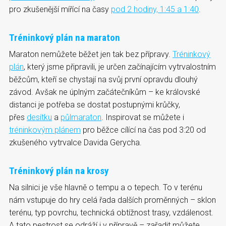
pro zkušenější mířící na časy
pod 2 hodiny, 1:45 a 1:40
.
Tréninkový plán na maraton
Maraton nemůžete běžet jen tak bez přípravy.
Tréninkový
plán
, který jsme připravili, je určen začínajícím vytrvalostním
běžcům, kteří se chystají na svůj první opravdu dlouhý
závod. Avšak ne úplným začátečníkům – ke královské
distanci je potřeba se dostat postupnými krůčky,
přes
desítku
a
půlmaraton
. Inspirovat se můžete i
tréninkovým plánem
pro běžce cílící na čas pod 3:20 od
zkušeného vytrvalce Davida Gerycha.
Tréninkový plán na krosy
Na silnici je vše hlavně o tempu a o tepech. To v terénu
nám vstupuje do hry celá řada dalších proměnných – sklon
terénu, typ povrchu, technická obtížnost trasy, vzdálenost.
A tato pestrost se odráží i v přípravě – zařadit můžete