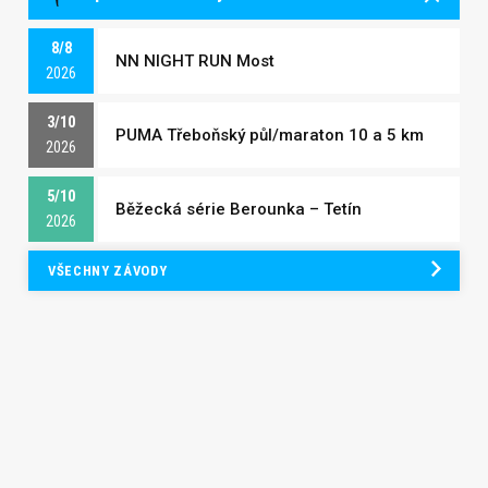
8/8
NN NIGHT RUN Most
2026
3/10
PUMA Třeboňský půl/maraton 10 a 5 km
2026
5/10
Běžecká série Berounka – Tetín
2026
VŠECHNY ZÁVODY