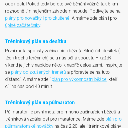
odolnosti. Pokud tedy berete své běhání vážně, tak 5 km
rozhodně tím nejlehčím závodem nebude. Podívejte se na
plány pro nováčky i pro zkušené
. A máme zde plán i pro
úplné začátečníky
.
Tréninkový plán na desítku
První meta spousty začínajících běžců. Silničních desítek (i
těch trochu terénních) se u nás běhá spoustu – každý
víkend je jich v nabídce několik napříč celou zemí. Inspirujte
se
plány od zkušených trenérů
a připravte se na tuto
distanci. A máme zde i
plán pro výkonnostní běžce
, kteří
cílí na čas pod 40 minut.
Tréninkový plán na půlmaraton
Půlmaraton je první meta pro mnoho začínajících běžců a
tréninková vzdálenost pro maratonce. Máme zde
plán pro
půlmaratonské nováčky
na čas 2:20, ale i tréninkové plány