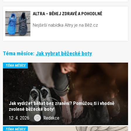
ALTRA – BĚHEJ ZDRAVĚ A POHODLNĚ
Nejširší nabídka Altry je na Běž.cz
Téma měsíce:
Jak vybrat běžecké boty
TÉMA MĚSÍCE
Jak vydržet běhat bez zranění? Pomůžou ti i vhodně
zvolené běžecké boty!
12. 4. 2026
Redakce
TÉMA MĚSÍCE