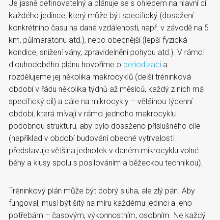
Je jasně definovatelný a plánuje se s ohledem na hlavní cíl
každého jedince, který může být specifický (dosažení
konkrétního času na dané vzdálenosti, např. v závodě na 5
km, půlmaratonu atd.), nebo obecnější (lepší fyzická
kondice, snížení váhy, zpravidelnění pohybu atd.). V rámci
dlouhodobého plánu hovoříme o
periodizaci
a
rozdělujeme jej několika makrocyklů (delší tréninková
období v řádu několika týdnů až měsíců, každý z nich má
specifický cíl) a dále na mikrocykly – většinou týdenní
období, která mívají v rámci jednoho makrocyklu
podobnou strukturu, aby bylo dosaženo příslušného cíle
(například v období budování obecné vytrvalosti
představuje většina jednotek v daném mikrocyklu volné
běhy a klusy spolu s posilováním a běžeckou technikou).
Tréninkový plán může být dobrý sluha, ale zlý pán. Aby
fungoval, musí být šitý na míru každému jedinci a jeho
potřebám – časovým, výkonnostním, osobním. Ne každý